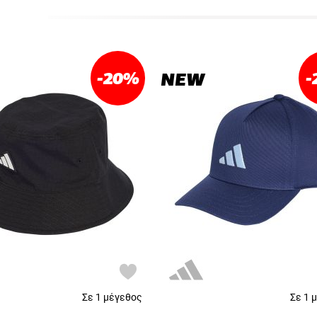
-20
%
-
NEW
Σε 1 μέγεθος
Σε 1 