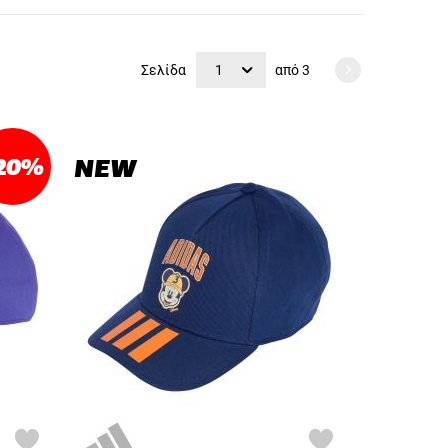
Σελίδα
1
από
3
20
%
NEW