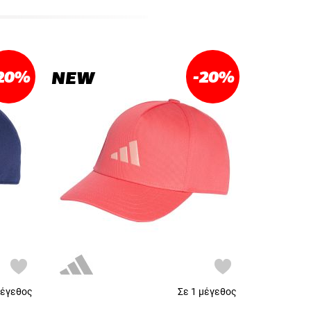
20
%
-20
%
NEW
μέγεθος
Σε 1 μέγεθος