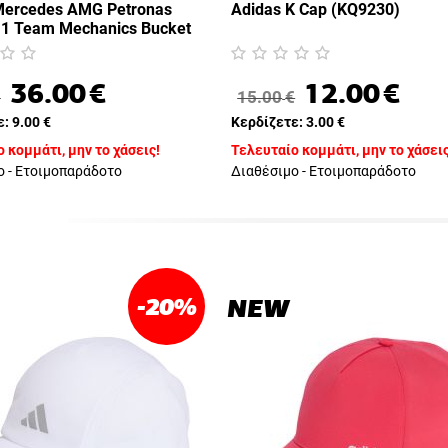
Mercedes AMG Petronas
Adidas K Cap (KQ9230)
 1 Team Mechanics Bucket
)
36.00
€
12.00
€
€
15.00
€
ε:
9.00
€
Κερδίζετε:
3.00
€
 κομμάτι, μην το χάσεις!
Τελευταίο κομμάτι, μην το χάσεις
ο - Ετοιμοπαράδοτο
Διαθέσιμο - Ετοιμοπαράδοτο
-20
%
NEW