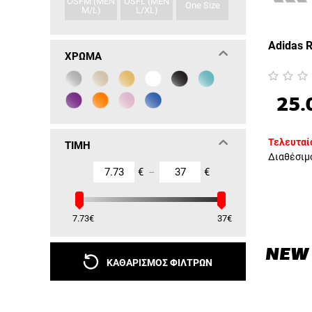
OSFM (MEN
OSFL (MEN
One Size
M/L)
L/XL)
Adidas 
ΧΡΏΜΑ
25.
Τελευταίο
ΤΙΜΉ
Διαθέσιμ
€
€
–
7.73
€
37
€
NEW
ΚΑΘΑΡΙΣΜΌΣ ΦΊΛΤΡΩΝ