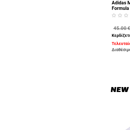
Adidas 
Formula
(KE8310
45.00
Κερδίζετ
Τελευταίο
Διαθέσιμ
NEW