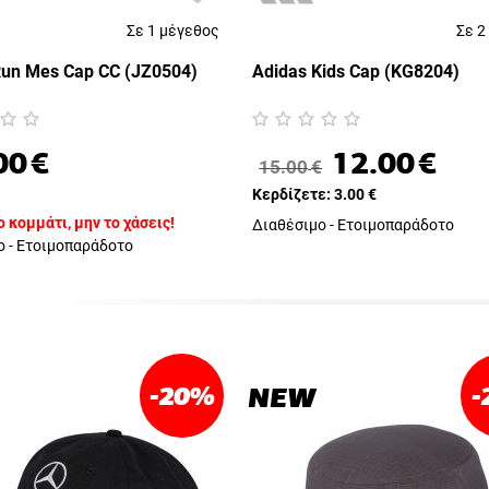
Σε 1 μέγεθος
Σε 2
Run Mes Cap CC (JZ0504)
Adidas Kids Cap (KG8204)
00
€
12.00
€
15.00
€
Κερδίζετε:
3.00
€
 κομμάτι, μην το χάσεις!
Διαθέσιμο - Ετοιμοπαράδοτο
ο - Ετοιμοπαράδοτο
-20
%
-
NEW