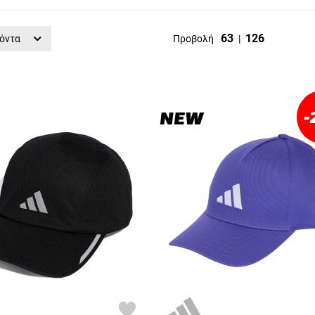
63
126
όντα
Προβολή
|
-
NEW