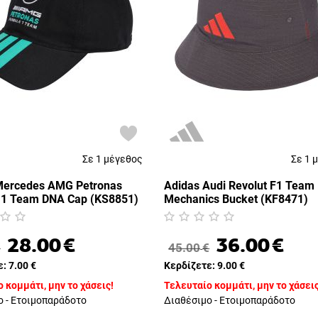
Σε 1 μέγεθος
Σε 1 
Mercedes AMG Petronas
Adidas Audi Revolut F1 Team
 1 Team DNA Cap (KS8851)
Mechanics Bucket (KF8471)
28.00
€
36.00
€
€
45.00
€
ε:
7.00
€
Κερδίζετε:
9.00
€
 κομμάτι, μην το χάσεις!
Τελευταίο κομμάτι, μην το χάσεις
ο - Ετοιμοπαράδοτο
Διαθέσιμο - Ετοιμοπαράδοτο