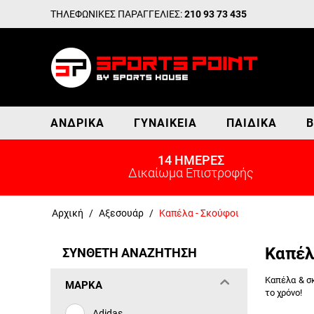
ΤΗΛΕΦΩΝΙΚΕΣ ΠΑΡΑΓΓΕΛΙΕΣ:
210 93 73 435
ΑΝΔΡΙΚΆ
ΓΥΝΑΙΚΕΊΑ
ΠΑΙΔΙΚΆ
Β
14 ΗΜΕΡΕΣ
Δικαίωμα Επιστροφής
Αρχική
/
Αξεσουάρ
/
Καπέλα - Σκούφοι
Καπέλ
ΣΥΝΘΕΤΗ ΑΝΑΖΗΤΗΣΗ
Καπέλα & σ
ΜΆΡΚΑ
το χρόνο!
Adidas