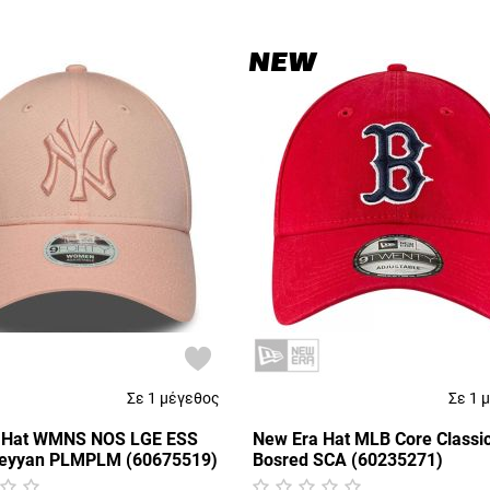
NEW
Σε 1 μέγεθος
Σε 1 
 Hat WMNS NOS LGE ESS
New Era Hat MLB Core Classic
Neyyan PLMPLM (60675519)
Bosred SCA (60235271)