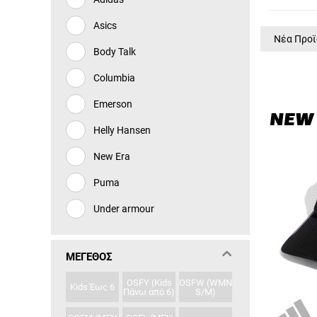
Asics
Νέα Προϊ
Body Talk
Columbia
Emerson
NEW
Helly Hansen
New Era
Puma
Under armour
ΜΈΓΕΘΟΣ
OSFY (Kids
OSFW (WMN
Kids Έως 6
Πάνω από 6)
S/M)