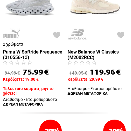
2 χρώματα
Puma W Softride Frequence
New Balance W Classics
(310556-13)
(M2002RCC)
75.99
€
119.96
€
94.99
€
149.95
€
Κερδίζετε:
19.00
€
Κερδίζετε:
29.99
€
Τελευταίο κομμάτι, μην το
Διαθέσιμο - Ετοιμοπαράδοτο
χάσεις!
ΔΩΡΕΑΝ ΜΕΤΑΦΟΡΙΚΑ
Διαθέσιμο - Ετοιμοπαράδοτο
ΔΩΡΕΑΝ ΜΕΤΑΦΟΡΙΚΑ
-20
%
-20
%