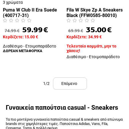
3 χρώματα
Puma W Club II Era Suede
Fila W Skye Zp A Sneakers
(400717-31)
Black (FFW0585-80010)
59.99
€
35.00
€
74.99
€
69.99
€
Κερδίζετε:
15.00
€
Κερδίζετε:
34.99
€
Διαθέσιμο - Ετοιμοπαράδοτο
Τελευταίο κομμάτι, μην το
χάσεις!
ΔΩΡΕΑΝ ΜΕΤΑΦΟΡΙΚΑ
Διαθέσιμο - Ετοιμοπαράδοτο
1/2
Επόμενο
Γυναικεία παπούτσια casual - Sneakers
Τα πιο μοντέρνα γυναικεία παπούτσια casual & sneakers από επώνυμα
brands στις χαμηλότερες τιμές. Παπούτσια Adidas, Vans, Fila,
Converse, Toms & πολλά ακόμα