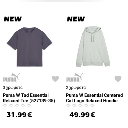
NEW
NEW
3 χρώματα
2 χρώματα
Puma W Tad Essential
Puma W Essential Centered
Relaxed Tee (527139-35)
Cat Logo Relaxed Hoodie
FL (692917-29)
31.99
€
49.99
€