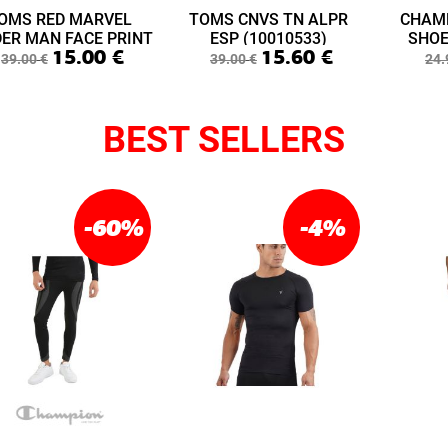
OMS RED MARVEL
TOMS CNVS TN ALPR
CHAM
DER MAN FACE PRINT
ESP (10010533)
SHOE
15.00
€
15.60
€
ABY LIME LAYETTE
(S3
39.00
€
39.00
€
24.
(10015433)
BEST SELLERS
-60
%
-4
%