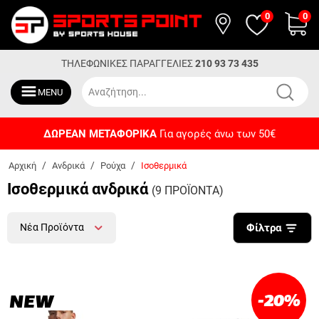
0
0
ΤΗΛΕΦΩΝΙΚΕΣ ΠΑΡΑΓΓΕΛΙΕΣ
210 93 73 435
MENU
ΔΩΡΕΑΝ ΜΕΤΑΦΟΡΙΚΑ
Για αγορές άνω των 50€
/
/
/
Αρχική
Ανδρικά
Ρούχα
Ισοθερμικά
Ισοθερμικά ανδρικά
(9 ΠΡΟΪΟΝΤΑ)
Νέα Προϊόντα
Φίλτρα
-20
%
NEW