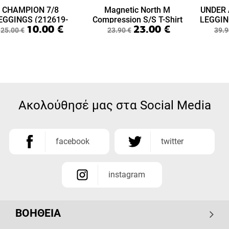
CHAMPION 7/8
Magnetic North M
UNDER 
EGGINGS (212619-
Compression S/S T-Shirt
LEGGIN
10.00
€
23.00
€
KK001)
(50027-Black)
25.00
€
23.90
€
39.9
Ακολούθησέ μας στα Social Media
facebook
twitter
instagram
ΒΟΗΘΕΙΑ