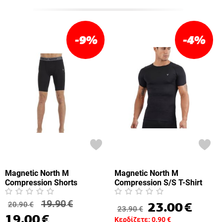
-9
%
-4
%
Magnetic North M
Magnetic North M
Compression Shorts
Compression S/S T-Shirt
(50028-Black)
(50027-Black)
19.90
€
23.00
€
20.90
€
23.90
€
19.00
€
Κερδίζετε:
0.90
€