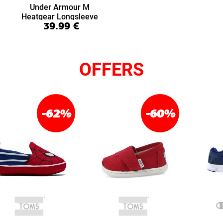
Under Armour M
Heatgear Longsleeve
39.99
€
(1361524-025)
OFFERS
-62
%
-60
%