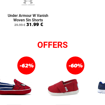
Under Armour W Vanish
Woven 5in Shorts
31.99
€
(6009966-477)
39.99
€
OFFERS
-62
%
-60
%