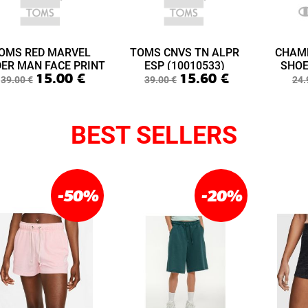
OMS RED MARVEL
TOMS CNVS TN ALPR
CHAM
DER MAN FACE PRINT
ESP (10010533)
SHOE
15.00
€
15.60
€
ABY LIME LAYETTE
(S3
39.00
€
39.00
€
24.
(10015433)
BEST SELLERS
-50
%
-20
%