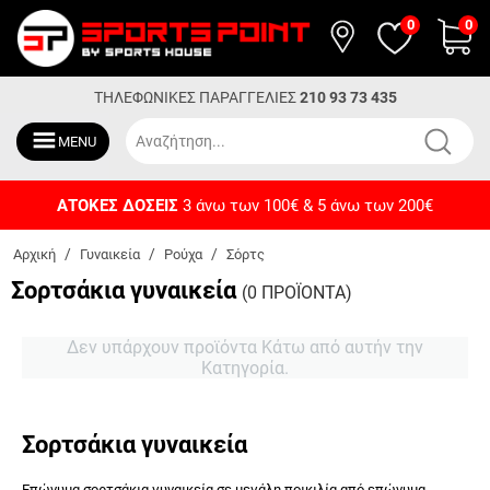
0
0
ΤΗΛΕΦΩΝΙΚΕΣ ΠΑΡΑΓΓΕΛΙΕΣ
210 93 73 435
MENU
ΔΩΡΕΑΝ ΜΕΤΑΦΟΡΙΚΑ
Για αγορές άνω των 50€
/
/
/
Αρχική
Γυναικεία
Ρούχα
Σόρτς
Σορτσάκια γυναικεία
(0 ΠΡΟΪΟΝΤΑ)
Δεν υπάρχουν προϊόντα Κάτω από αυτήν την
Κατηγορία.
Σορτσάκια γυναικεία
Επώνυμα σορτσάκια γυναικεία σε μεγάλη ποικιλία από επώνυμα