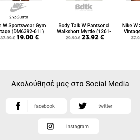
2 χρώματα
e W Sportswear Gym
Body Talk W Pantsoncl
Nike W
ntage (DM6392-611)
Walkshort Myrtle (1261-
Vintag
19.00
€
23.92
€
909604-00269)
37.99
€
29.90
€
37.9
Ακολούθησέ μας στα Social Media
facebook
twitter
instagram