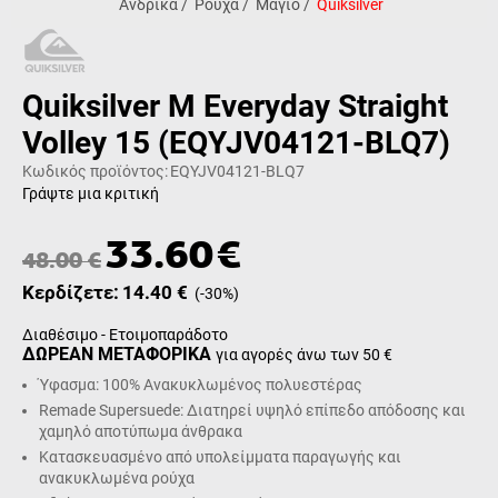
Ανδρικά
/
Ρούχα
/
Μαγιό
/
Quiksilver
Quiksilver M Everyday Straight
Volley 15 (EQYJV04121-BLQ7)
Κωδικός προϊόντος:
EQYJV04121-BLQ7
Γράψτε μια κριτική
33.60
€
48.00
€
Κερδίζετε:
14.40
€
(
-30
%)
Διαθέσιμο - Ετοιμοπαράδοτο
ΔΩΡΕΑΝ ΜΕΤΑΦΟΡΙΚΑ
για αγορές άνω των 50 €
Ύφασμα: 100% Ανακυκλωμένος πολυεστέρας
Remade Supersuede: Διατηρεί υψηλό επίπεδο απόδοσης και
χαμηλό αποτύπωμα άνθρακα
Κατασκευασμένο από υπολείμματα παραγωγής και
ανακυκλωμένα ρούχα