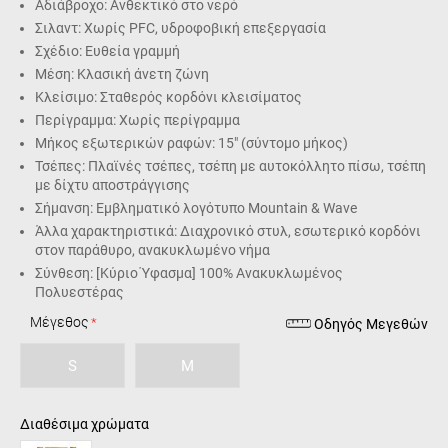
Αδιάβροχο: Ανθεκτικό στο νερό
Σιλαντ: Χωρίς PFC, υδροφοβική επεξεργασία
Σχέδιο: Ευθεία γραμμή
Μέση: Κλασική άνετη ζώνη
Κλείσιμο: Σταθερός κορδόνι κλεισίματος
Περίγραμμα: Χωρίς περίγραμμα
Μήκος εξωτερικών ραφών: 15" (σύντομο μήκος)
Τσέπες: Πλαϊνές τσέπες, τσέπη με αυτοκόλλητο πίσω, τσέπη
με δίχτυ αποστράγγισης
Σήμανση: Εμβληματικό λογότυπο Mountain & Wave
Άλλα χαρακτηριστικά: Διαχρονικό στυλ, εσωτερικό κορδόνι
στον παράθυρο, ανακυκλωμένο νήμα
Σύνθεση: [Κύριο Ύφασμα] 100% Ανακυκλωμένος
Πολυεστέρας
Μέγεθος
Οδηγός Μεγεθών
S
M
Διαθέσιμα χρώματα