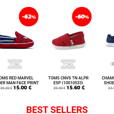
-62
-60
%
%
OMS RED MARVEL
TOMS CNVS TN ALPR
CHAM
DER MAN FACE PRINT
ESP (10010533)
SHOE
15.00
€
15.60
€
ABY LIME LAYETTE
(S3
39.00
€
39.00
€
24.
(10015433)
BEST SELLERS