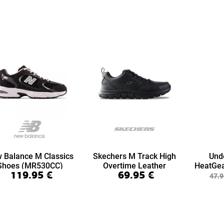
 Balance M Classics
Skechers M Track High
Und
Shoes (MR530CC)
Overtime Leather
HeatGea
119.95
€
69.95
€
(999894-BBK)
7/8 Le
47.9