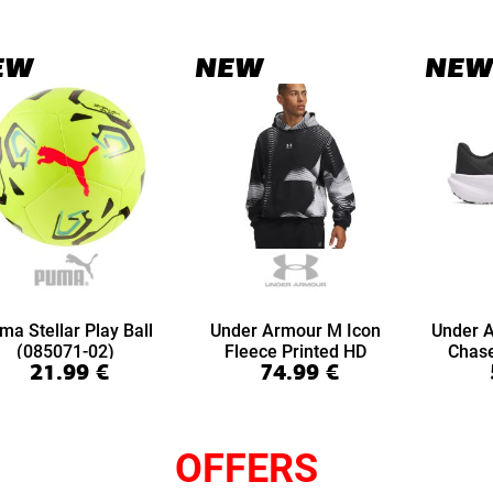
EW
NEW
NEW
ma Stellar Play Ball
Under Armour M Icon
Under 
(085071-02)
Fleece Printed HD
Chas
21.99
€
74.99
€
(6016615-008)
(6
OFFERS