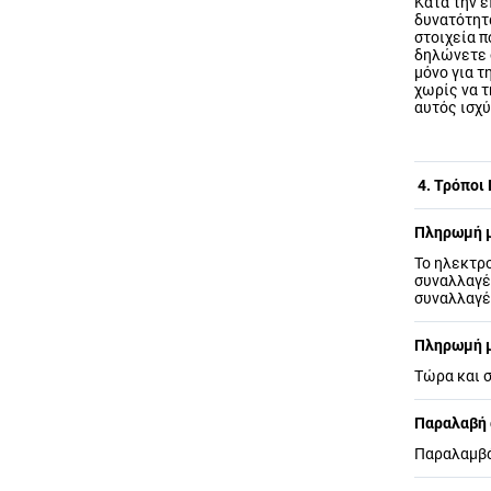
Κατά την 
δυνατότητα
στοιχεία π
δηλώνετε 
μόνο για τ
χωρίς να 
αυτός ισχύ
4. Τρόποι
Πληρωμή μ
Το ηλεκτρ
συναλλαγές
συναλλαγέ
Πληρωμή μ
Τώρα και σ
Παραλαβή 
Παραλαμβάν