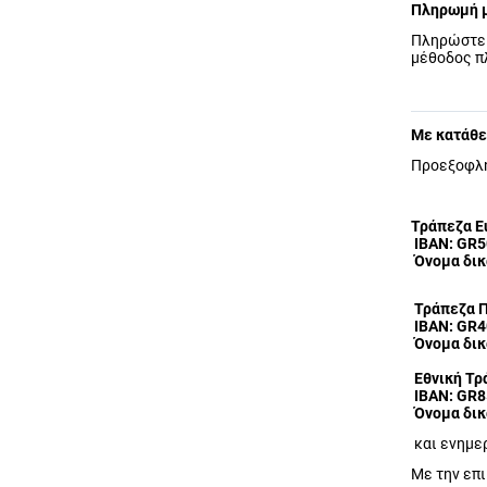
Πληρωμή μ
Πληρώστε 
μέθοδος π
Με κατάθε
Προεξοφλή
Τράπεζα E
IBAN: GR
Όνομα δικ
Τράπεζα Π
IBAN: GR4
Όνομα δικ
Εθνική Τρ
IBAN: GR8
Όνομα δικ
και ενημε
Με την επ