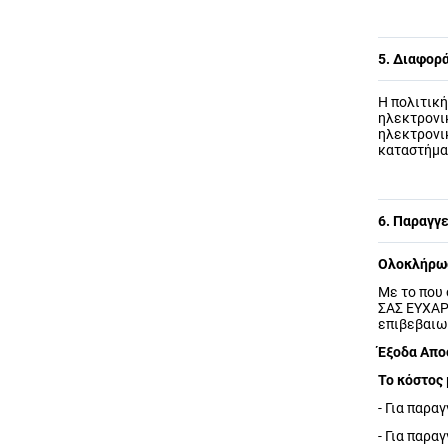
5. Διαφορά
Η πολιτικ
ηλεκτρονι
ηλεκτρονι
καταστήμα
6. Παραγγ
Ολοκλήρωσ
Με το που
ΣΑΣ ΕΥΧΑΡ
επιβεβαιωτ
Έξοδα Απο
Το κόστος 
- Για παρα
- Για παρα