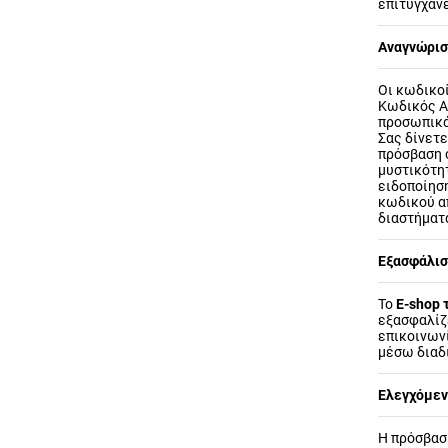
επιτυγχάν
Αναγνώρισ
Οι κωδικοί
Κωδικός Α
προσωπικά
Σας δίνετ
πρόσβαση 
μυστικότη
ειδοποίησ
κωδικού α
διαστήματα
Εξασφάλισ
Το
E-shop 
εξασφαλίζ
επικοινωνί
μέσω διαδ
Ελεγχόμενη
Η πρόσβασ