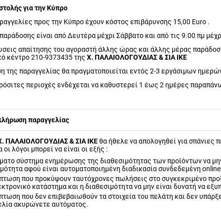
στολής για την Κύπρο
ραγγελίες προς την Κύπρο έχουν κόστος επιβάρυνσης 15,00 Euro .
παράδοσης είναι από Δευτέρα μέχρι Σάββατο και από τις 9.00 πμ μέχρι
ώσεις απαίτησης του αγοραστή άλλης ώρας και άλλης μέρας παράδοση
ό κέντρο 210-9373435 της
Χ. ΠΑΛΑΙΟΛΟΓΟΥΔΙΑΣ & ΣΙΑ ΙΚΕ
η της παραγγελίας θα πραγματοποιείται εντός 2-3 εργάσιμων ημερώ
πρόσιτες περιοχές ενδέχεται να καθυστερεί 1 έως 2 ημέρες παραπάν
κλήρωση παραγγελίας
Χ. ΠΑΛΑΙΟΛΟΓΟΥΔΙΑΣ & ΣΙΑ ΙΚΕ
θα ήθελε να απολογηθεί για σπάνιες 
 οι λόγοι μπορεί να είναι οι εξής :
όματο σύστημα ενημέρωσης της διαθεσιμότητας των προϊόντων να μην
μότητα αφού είναι αυτοματοποιημένη διαδικασία συνδεδεμένη online
ίπτωση που προκύψουν ταυτόχρονες πωλήσεις στο συγκεκριμένο προϊ
εκτρονικό κατάστημα και η διαθεσιμότητα να μην είναι δυνατή να εξ
πτωση που δεν επιβεβαιωθούν τα στοιχεία του πελάτη και δεν υπάρξ
ελία ακυρώνετε αυτόματος.