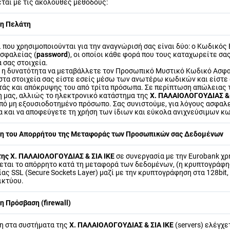
εται με τις ακόλουθες μεθόδους:
η Πελάτη
 που χρησιμοποιούνται για την αναγνώρισή σας είναι δύο: ο Κωδικός 
σφαλείας (
password
), οι οποίοι κάθε φορά που τους καταχωρείτε σ
 σας στοιχεία.
ε η δυνατότητα να μεταβάλλετε τον Προσωπικό Μυστικό Κωδικό Ασφα
στα στοιχεία σας είστε εσείς μέσω των ανωτέρω κωδικών και είστε 
τάς και απόκρυψης του από τρίτα πρόσωπα. Σε περίπτωση απώλειας τ
η μας, αλλιώς το ηλεκτρονικό κατάστημα της
Χ. ΠΑΛΑΙΟΛΟΓΟΥΔΙΑΣ & 
πό μη εξουσιοδοτημένο πρόσωπο. Σας συνιστούμε, για λόγους ασφαλεί
 και να αποφεύγετε τη χρήση των ίδιων και εύκολα ανιχνεύσιμων κω
η του Απορρήτου της Μεταφοράς των Προσωπικών σας Δεδομένων
της
Χ. ΠΑΛΑΙΟΛΟΓΟΥΔΙΑΣ & ΣΙΑ ΙΚΕ
σε συνεργασία με την Eurobank χρ
εται το απόρρητο κατά τη μεταφορά των δεδομένων, (η κρυπτογράφη
ας SSL (Secure Sockets Layer) μαζί με την κρυπτογράφηση στα 128bi
ικτύου.
 Πρόσβαση (firewall)
η στα συστήματα της
Χ. ΠΑΛΑΙΟΛΟΓΟΥΔΙΑΣ & ΣΙΑ ΙΚΕ
(servers) ελέγχετ