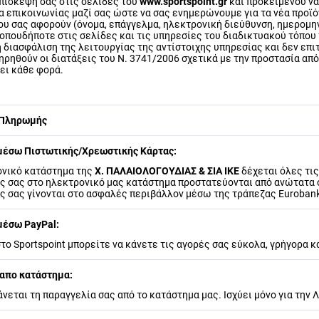
επίσκεψή σας στις σελίδες του
www.sportspoint.gr
και προκειμένου να
 επικοινωνίας μαζί σας ώστε να σας ενημερώνουμε για τα νέα προϊόν
ου σας αφορούν (όνομα, επάγγελμα, ηλεκτρονική διεύθυνση, ημερομη
οπουδήποτε στις σελίδες και τις υπηρεσίες του διαδικτυακού τόπου
η διασφάλιση της λειτουργίας της αντίστοιχης υπηρεσίας και δεν επ
τηρηθούν οι διατάξεις του Ν. 3741/2006 σχετικά με την προστασία 
ει κάθε φορά.
 Πληρωμής
έσω Πιστωτικής/Χρεωστικής Κάρτας:
ονικό κατάστημα της
Χ. ΠΑΛΑΙΟΛΟΓΟΥΔΙΑΣ & ΣΙΑ ΙΚΕ
δέχεται όλες τις
 σας στο ηλεκτρονικό μας κατάστημα προστατεύονται από ανώτατα συ
ς σας γίνονται στο ασφαλές περιβάλλον μέσω της τράπεζας Euroban
έσω PayPal:
το Sportspoint μπορείτε να κάνετε τις αγορές σας εύκολα, γρήγορα κ
απο κατάστημα:
εται τη παραγγελία σας από το κατάστημα μας. Ισχύει μόνο για την 