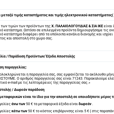
 μεταξύ τιμής καταστήματος και τιμής ηλεκτρονικού καταστήματος( 
ή των τιμών των προϊόντων της
Χ. ΠΑΛΑΙΟΛΟΓΟΥΔΙΑΣ & ΣΙΑ ΙΚΕ
είναι 
κό κατάστημα. Ωστόσο σε επιλεγμένα προϊόντα δημιουργήσαμε τις ον
κό κατάστημα διαφέρει από τα υπόλοιπα κανάλια διανομής και ισχύει
τος και αποστολή στο χώρο σας.
ελία / Παράδοση Προϊόντων/ Έξοδα Αποστολής
η παραγγελίας:
 ολοκληρώνεται η παραγγελία σας, σας εμφανίζεται το ακόλουθο μ
ΙΣΤΟΥΜΕ. O αριθμός παραγγελίας σας είναι 71243. Παρακαλούμε ελέγξ
ικό e-mail με τις λεπτομέρειες της παραγγελίας σας.»
στολής / Δωρεάν παράδοση
μεταφορικών είναι το ίδιο για την αποστολή σε οποιοδήποτε μέρος τ
γγελίες
άνω των
50 € τα μεταφορικά έξοδα είναι
δωρεάν
.
γγελίες
κάτω των
50 € το κόστος επιβάρυνσης είναι 5 € ( στις παραπάν