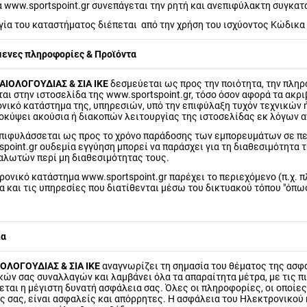
 www.sportspoint.gr συνεπάγεται την ρητή και ανεπιφύλακτη συγκατ
γία του καταστήματος διέπεται από την χρήση του ισχύοντος Κώδικα
μενες πληροφορίες & Προϊόντα
ΑΙΟΛΟΓΟΥΔΙΑΣ & ΣΙΑ ΙΚΕ
δεσμεύεται ως προς την ποιότητα, την πλη
αι στην ιστοσελίδα της www.sportspoint.gr, τόσο όσον αφορά τα ακρ
ονικό κατάστημα της, υπηρεσιών, υπό την επιφύλαξη τυχόν τεχνικών
ροκύψει ακούσια ή διακοπών λειτουργίας της ιστοσελίδας εκ λόγων 
επιφυλάσσεται ως προς το χρόνο παράδοσης των εμπορευμάτων σε π
point.gr ουδεμία εγγύηση μπορεί να παράσχει για τη διαθεσιμότητα
αλωτών περί μη διαθεσιμότητας τους.
ρονικό κατάστημα www.sportspoint.gr παρέχει το περιεχόμενο (π.χ. π
α και τις υπηρεσίες που διατίθενται μέσω του δικτυακού τόπου "όπω
ια
ΙΟΛΟΓΟΥΔΙΑΣ & ΣΙΑ ΙΚΕ
αναγνωρίζει τη σημασία του θέματος της ασ
κών σας συναλλαγών και λαμβάνει όλα τα απαραίτητα μέτρα, με τις π
ται η μέγιστη δυνατή ασφάλεια σας. Όλες οι πληροφορίες, οι οποίες 
ς σας, είναι ασφαλείς και απόρρητες. Η ασφάλεια του Ηλεκτρονικού