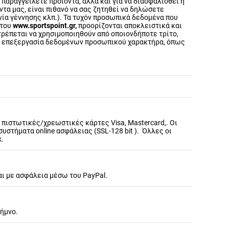
 παραγγείλετε προϊόντα, αλλά και για να διασφαλισθεί η
τα μας, είναι πιθανό να σας ζητηθεί να δηλώσετε
νία γέννησης κλπ.). Τα τυχόν προσωπικά δεδομένα που
 του
www.sportspoint.gr,
προορίζονται αποκλειστικά και
ιτρέπεται να χρησιμοποιηθούν από οποιονδήποτε τρίτο,
από επεξεργασία δεδομένων προσωπικού χαρακτήρα, όπως
 πιστωτικές/χρεωστικές κάρτες Visa, Mastercard,. Οι
στήματα online ασφάλειας (SSL-128 bit ). Όλλες οι
k.
αι με ασφάλεια μέσω του PayPal.
Λήμνο.