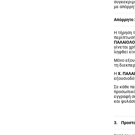
συγκεκριμ
με απόρρητ
Απόρρητο
Η τήρηση τ
περίπτωση
ΠΑΛΑΙΟΛΟΓ
γίνεται χρ
ληφθεί είν
Μόνο εξουσ
τη διεκπε
Η
Χ. ΠΑΛΑ
εξουσιοδό
Σε κάθε π
προσωπικά
εγγραφή σ
και φυλάσ
3. Προστ