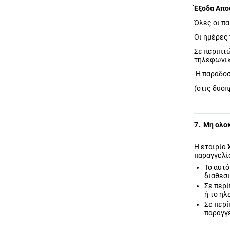
Έξοδα Απο
Όλες οι πα
Οι ημέρες 
Σε περιπτ
τηλεφωνικ
H παράδοσ
(στις δυσ
7. Μη ολο
Η εταιρία
παραγγελία
Το αυτ
διαθεσι
Σε περ
ή το ηλ
Σε περί
παραγγ