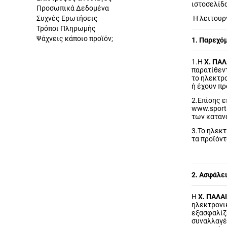
ιστοσελίδα
Προσωπικά Δεδομένα
Συχνές Ερωτήσεις
Η λειτουρ
Τρόποι Πληρωμής
Ψάχνεις κάποιο προϊόν;
1. Παρεχό
1.H
Χ. ΠΑΛ
παρατίθεντ
το ηλεκτρ
ή έχουν π
2.Επίσης 
www.sports
των
καταν
3.Το ηλεκτ
τα προϊόντ
2. Ασφάλε
Η
Χ. ΠΑΛΑ
ηλεκτρονι
εξασφαλίζε
συναλλαγέ