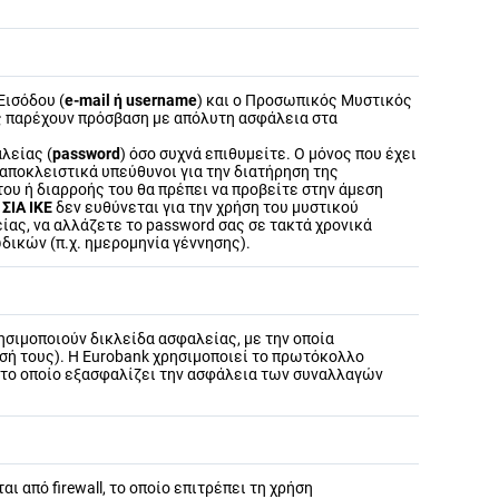
Εισόδου (
e-mail ή username
) και ο Προσωπικός Μυστικός
ας παρέχουν πρόσβαση με απόλυτη ασφάλεια στα
λείας (
password
) όσο συχνά επιθυμείτε. Ο μόνος που έχει
αποκλειστικά υπεύθυνοι για την διατήρηση της
ου ή διαρροής του θα πρέπει να προβείτε στην άμεση
ΣΙΑ ΙΚΕ
δεν ευθύνεται για την χρήση του μυστικού
ας, να αλλάζετε το password σας σε τακτά χρονικά
δικών (π.χ. ημερομηνία γέννησης).
ησιμοποιούν δικλείδα ασφαλείας, με την οποία
σή τους). Η Eurobank χρησιμοποιεί το πρωτόκολλο
t, το οποίο εξασφαλίζει την ασφάλεια των συναλλαγών
αι από firewall, το οποίο επιτρέπει τη χρήση