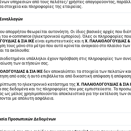
ένων υπηρεσιών από τους πελάτες/ χρήστες απαγορεύοντας, παράλλη
α στοιχεία και πληροφορίες της εταιρείας.
 Συναλλαγών
ου απορρήτου θεωρείται αυτονόητη. Οι ίδιες βασικές αρχές που διέ
 του e-commerce (ηλεκτρονικού εμπορίου). Όλες οι πληροφορίες που
ΟΥΔΙΑΣ & ΣΙΑ ΙΚΕ
είναι εμπιστευτικές και η
Χ. ΠΑΛΑΙΟΛΟΓΟΥΔΙΑΣ & 
ήση τους μόνο στο μέτρο που αυτό κρίνεται αναγκαίο στο πλαίσιο τ
αι τα ακόλουθα:
ιοδοτημένοι υπάλληλοι έχουν πρόσβαση στις πληροφορίες των συναλλ
ραίωση των αιτήσεών σας.
ΙΟΛΟΓΟΥΔΙΑΣ & ΣΙΑ ΙΚΕ
δεν αποκαλύπτει τα στοιχεία των πελατών κα
τηση από εσάς ή αυτό επιβάλλεται από δικαστική απόφαση ή απόφασ
ερίπτωση το ηλεκτρονικό κατάστημα της
Χ. ΠΑΛΑΙΟΛΟΓΟΥΔΙΑΣ & ΣΙΑ 
 σας δεδομένα και τις πληροφορίες που μας εμπιστεύεστε. Τα προσω
ας ως μέλος χρησιμοποιούνται αποκλειστικά για την εκτέλεση των 
σονται με απόλυτη ασφάλεια.
ασία Προσωπικών Δεδομένων