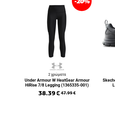
-20
%
2 χρώματα
Under Armour W HeatGear Armour
Skeche
HiRise 7/8 Legging (1365335-001)
L
38.39
€
47.99
€