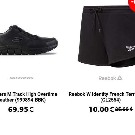
-
rs M Track High Overtime
Reebok W Identity French Terr
eather (999894-BBK)
(GL2554)
69.95
€
10.00
€
25.00
€