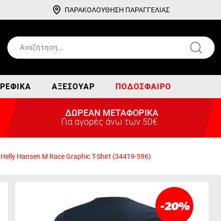
ΠΑΡΑΚΟΛΟΥΘΗΣΗ ΠΑΡΑΓΓΕΛΙΑΣ
ΡΕΦΙΚΆ
ΑΞΕΣΟΥΆΡ
ΠΟΔΌΣΦΑΙΡΟ
ΔΩΡΕΑΝ ΜΕΤΑΦΟΡΙΚΑ
Για αγορές άνω των 50€
Helly Hansen M Race Graphic T-Shirt (34419-596)
-20
%