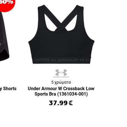
60
%
5 χρώματα
y Shorts
Under Armour W Crossback Low
Sports Bra (1361034-001)
37.99
€