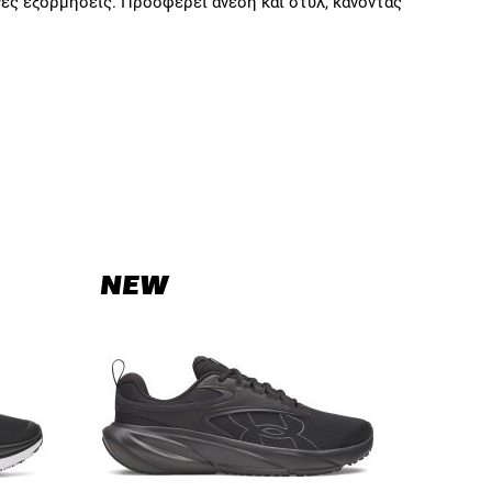
ινές εξορμήσεις. Προσφέρει άνεση και στυλ, κάνοντάς
NEW