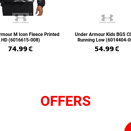
rmour M Icon Fleece Printed
Under Armour Kids BGS C
HD (6016615-008)
Running Low (6014404-0
74.99
€
54.99
€
OFFERS