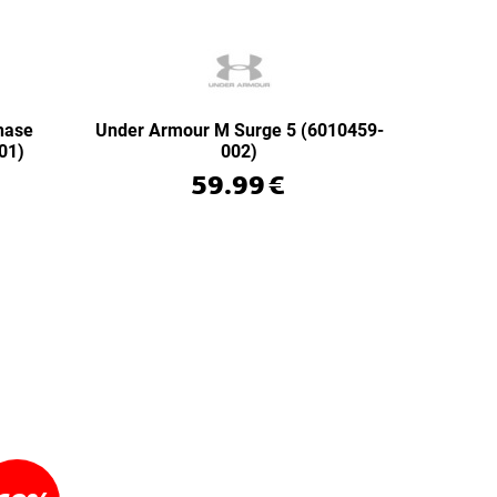
hase
Under Armour M Surge 5 (6010459-
01)
002)
59.99
€