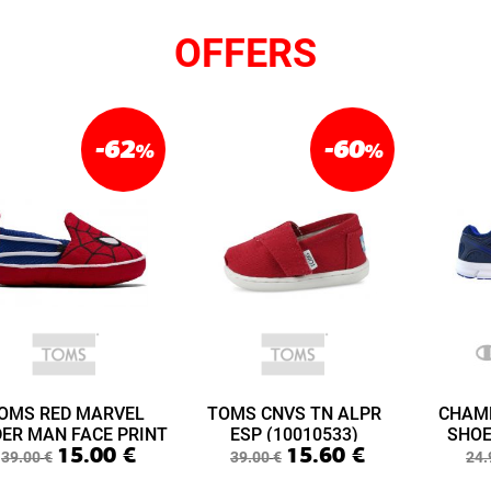
OFFERS
-62
-60
%
%
OMS RED MARVEL
TOMS CNVS TN ALPR
CHAM
DER MAN FACE PRINT
ESP (10010533)
SHOE
15.00
€
15.60
€
ABY LIME LAYETTE
(S3
39.00
€
39.00
€
24.
(10015433)