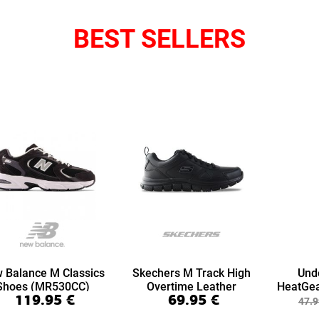
BEST SELLERS
 Balance M Classics
Skechers M Track High
Und
Shoes (MR530CC)
Overtime Leather
HeatGea
119.95
€
69.95
€
(999894-BBK)
7/8 Le
47.9