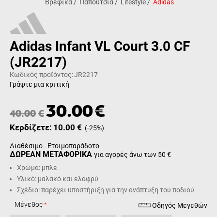
Βρεφικά
/
Παπούτσια
/
Lifestyle
/
Adidas
Adidas Infant VL Court 3.0 CF
(JR2217)
Κωδικός προϊόντος:
JR2217
Γράψτε μια κριτική
30.00
€
40.00
€
Κερδίζετε:
10.00
€
(
-25
%)
Διαθέσιμο - Ετοιμοπαράδοτο
ΔΩΡΕΑΝ ΜΕΤΑΦΟΡΙΚΑ
για αγορές άνω των 50 €
Χρώμα: μπλε
Υλικό: μαλακό και ελαφρύ
Σχέδιο: παρέχει υποστήριξη για την ανάπτυξη του ποδιού
Μέγεθος
Οδηγός Μεγεθών