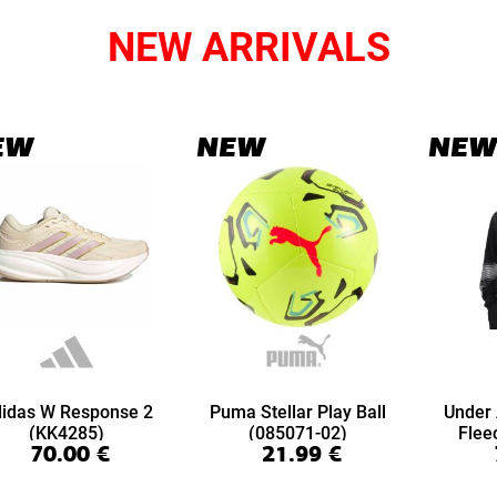
NEW ARRIVALS
EW
NEW
NEW
idas W Response 2
Puma Stellar Play Ball
Under
(KK4285)
(085071-02)
Flee
70.00
€
21.99
€
(6