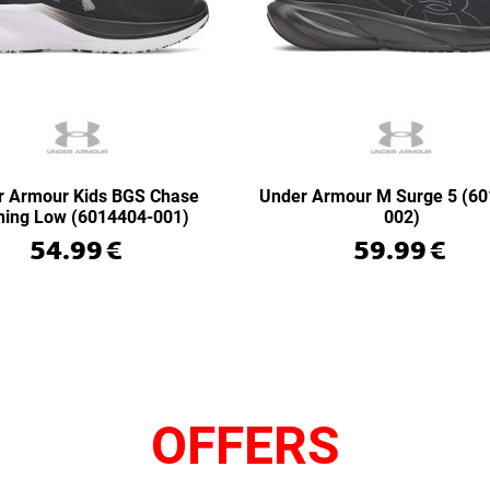
r Armour Kids BGS Chase
Under Armour M Surge 5 (6
ning Low (6014404-001)
002)
54.99
€
59.99
€
OFFERS