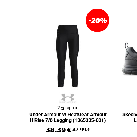
-20
%
2 χρώματα
Under Armour W HeatGear Armour
Skeche
HiRise 7/8 Legging (1365335-001)
L
38.39
€
47.99
€