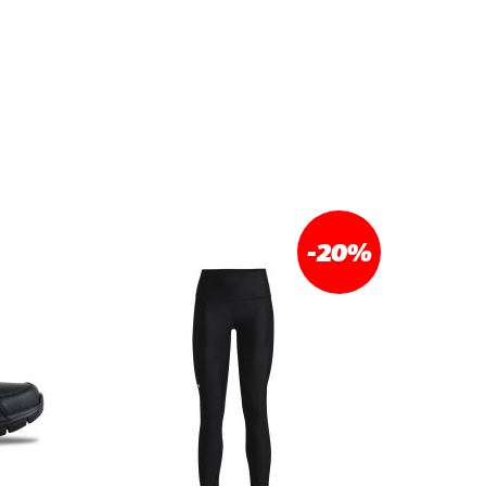
-20
%