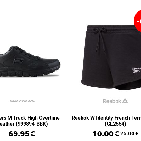
-
rs M Track High Overtime
Reebok W Identity French Terr
eather (999894-BBK)
(GL2554)
69.95
€
10.00
€
25.00
€