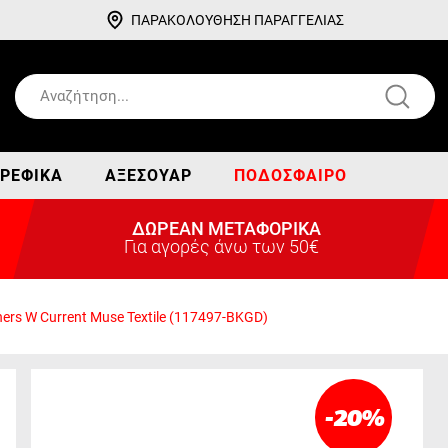
ΠΑΡΑΚΟΛΟΥΘΗΣΗ ΠΑΡΑΓΓΕΛΙΑΣ
ΡΕΦΙΚΆ
ΑΞΕΣΟΥΆΡ
ΠΟΔΌΣΦΑΙΡΟ
ΔΩΡΕΑΝ ΜΕΤΑΦΟΡΙΚΑ
Για αγορές άνω των 50€
ers W Current Muse Textile (117497-BKGD)
-20
%