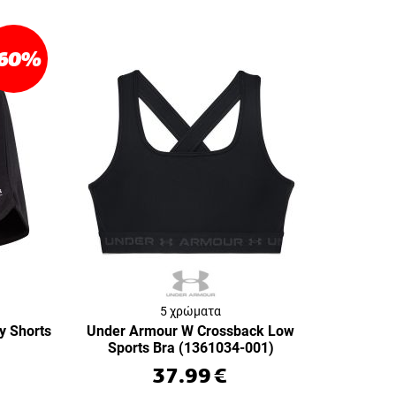
60
%
5 χρώματα
y Shorts
Under Armour W Crossback Low
Sports Bra (1361034-001)
37.99
€