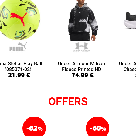
ma Stellar Play Ball
Under Armour M Icon
Under 
(085071-02)
Fleece Printed HD
Chas
21.99
€
74.99
€
(6016615-008)
(6
OFFERS
-62
-60
%
%