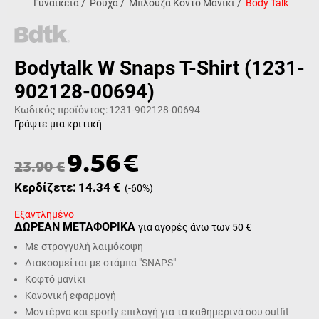
Γυναικεία
/
Ρούχα
/
Μπλούζα Κοντό Μανίκι
/
Body Talk
Bodytalk W Snaps T-Shirt (1231-
902128-00694)
Κωδικός προϊόντος:
1231-902128-00694
Γράψτε μια κριτική
9.56
€
23.90
€
Κερδίζετε:
14.34
€
(
-60
%)
Εξαντλημένο
ΔΩΡΕΑΝ ΜΕΤΑΦΟΡΙΚΑ
για αγορές άνω των 50 €
Με στρογγυλή λαιμόκοψη
Διακοσμείται με στάμπα "SNAPS"
Κοφτό μανίκι
Κανονική εφαρμογή
Μοντέρνα και sporty επιλογή για τα καθημερινά σου outfit