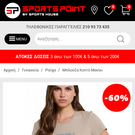
0
0
ΤΗΛΕΦΩΝΙΚΕΣ ΠΑΡΑΓΓΕΛΙΕΣ
210 93 73 435
MENU
ΔΩΡΕΑΝ ΜΕΤΑΦΟΡΙΚΑ
Για αγορές άνω των 50€
/
/
/
Αρχική
Γυναικεία
Ρούχα
Μπλούζα Κοντό Μανίκι
-60
%