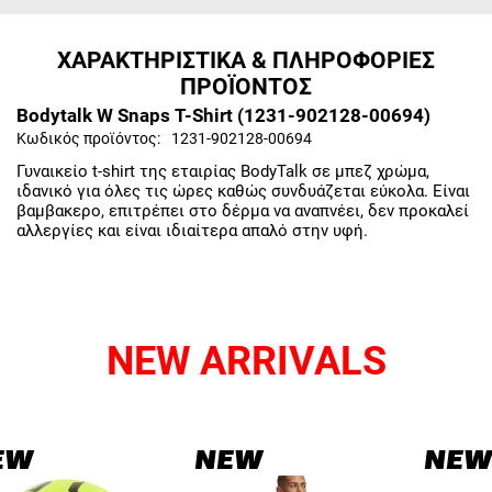
ΧΑΡΑΚΤΗΡΙΣΤΙΚΑ & ΠΛΗΡΟΦΟΡΙΕΣ
ΠΡΟΪΟΝΤΟΣ
Bodytalk W Snaps T-Shirt (1231-902128-00694)
Κωδικός προϊόντος:
1231-902128-00694
Γυναικείο t-shirt της εταιρίας BodyTalk σε μπεζ χρώμα,
ιδανικό για όλες τις ώρες καθώς συνδυάζεται εύκολα. Είναι
βαμβακερο, επιτρέπει στο δέρμα να αναπνέει, δεν προκαλεί
αλλεργίες και είναι ιδιαίτερα απαλό στην υφή.
NEW ARRIVALS
EW
NEW
NEW