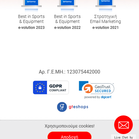
Best in Sports
Best in Sports
Στρατηγική
& Equipment
& Equipment
Email Marketing
e-volution 2023
e-volution 2022
e-volution 2021
Αρ. Γ.Ε.ΜΗ.: 123075442000
© 2026 Sportspoint.gr.
Χρησιμοποιούμε cookies!
ALL-IN-ONE eCommerce Business Development by Plushost.gr
Αποδοχή
Live Chat by