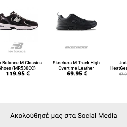
 Balance M Classics
Skechers M Track High
Und
Shoes (MR530CC)
Overtime Leather
HeatGea
119.95
€
69.95
€
(999894-BBK)
7/8 Le
47.9
Ακολούθησέ μας στα Social Media