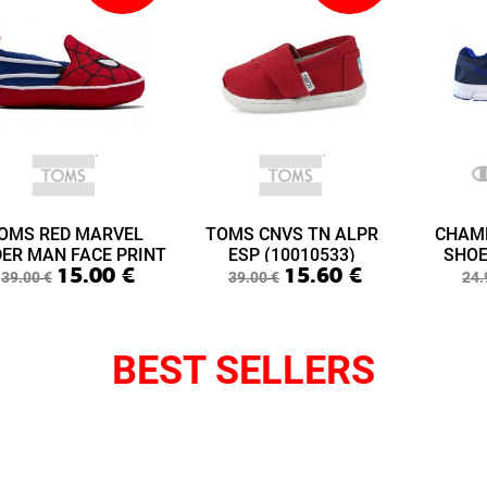
OMS RED MARVEL
TOMS CNVS TN ALPR
CHAM
DER MAN FACE PRINT
ESP (10010533)
SHOE
15.00
€
15.60
€
ABY LIME LAYETTE
(S3
39.00
€
39.00
€
24.
(10015433)
BEST SELLERS