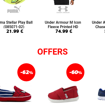
ma Stellar Play Ball
Under Armour M Icon
Under 
(085071-02)
Fleece Printed HD
Chas
21.99
€
74.99
€
(6016615-008)
(6
OFFERS
-62
-60
%
%