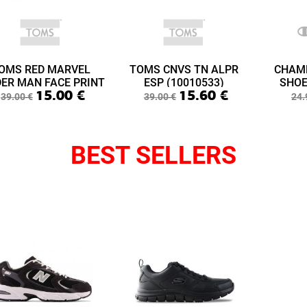
OMS RED MARVEL
TOMS CNVS TN ALPR
CHAM
DER MAN FACE PRINT
ESP (10010533)
SHOE
15.00
€
15.60
€
ABY LIME LAYETTE
(S3
39.00
€
39.00
€
24.
(10015433)
BEST SELLERS