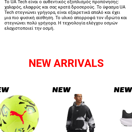
Το UA Tech είναι ο αυθεντικός εξοπλισμός προπόνησης:
χαλαρός, ελαφρύς και σας κρατά δροσερούς. Το ύφασμα UA
Tech στεγνώνει γρήγορα, είναι εξαιρετικά απαλό και έχει
μια πιο φυσική αίσθηση. Το υλικό απορροφά τον ιδρώτα και
στεγνώνει πολύ γρήγορα. Η τεχνολογία ελέγχου οσμών
ελαχιστοποιεί την οσμή.
NEW ARRIVALS
EW
NEW
NEW