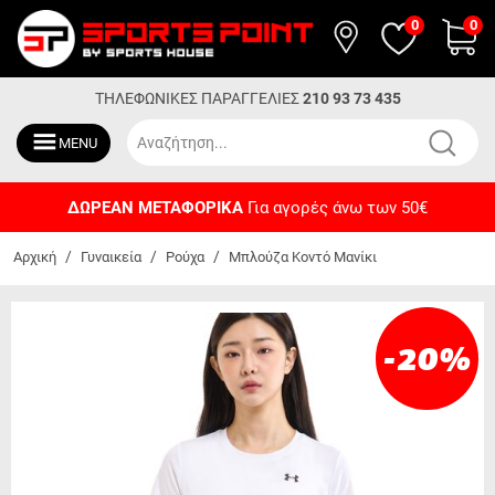
0
0
ΤΗΛΕΦΩΝΙΚΕΣ ΠΑΡΑΓΓΕΛΙΕΣ
210 93 73 435
MENU
ΔΩΡΕΑΝ ΜΕΤΑΦΟΡΙΚΑ
Για αγορές άνω των 50€
/
/
/
Αρχική
Γυναικεία
Ρούχα
Μπλούζα Κοντό Μανίκι
-20
%