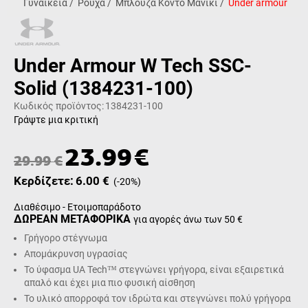
Γυναικεία
/
Ρούχα
/
Μπλούζα Κοντό Μανίκι
/
Under armour
Under Armour W Tech SSC-
Solid (1384231-100)
Κωδικός προϊόντος:
1384231-100
Γράψτε μια κριτική
23.99
€
29.99
€
Κερδίζετε:
6.00
€
(
-20
%)
Διαθέσιμο - Ετοιμοπαράδοτο
ΔΩΡΕΑΝ ΜΕΤΑΦΟΡΙΚΑ
για αγορές άνω των 50 €
Γρήγορο στέγνωμα
Απομάκρυνση υγρασίας
Το ύφασμα UA Tech™ στεγνώνει γρήγορα, είναι εξαιρετικά
απαλό και έχει μια πιο φυσική αίσθηση
Το υλικό απορροφά τον ιδρώτα και στεγνώνει πολύ γρήγορα