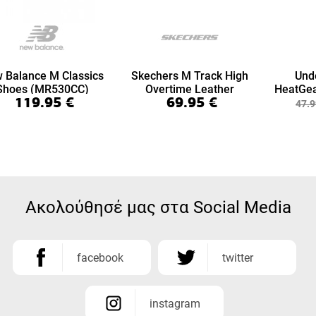
 Balance M Classics
Skechers M Track High
Und
Shoes (MR530CC)
Overtime Leather
HeatGea
119.95
€
69.95
€
(999894-BBK)
7/8 Le
47.9
Ακολούθησέ μας στα Social Media
facebook
twitter
instagram