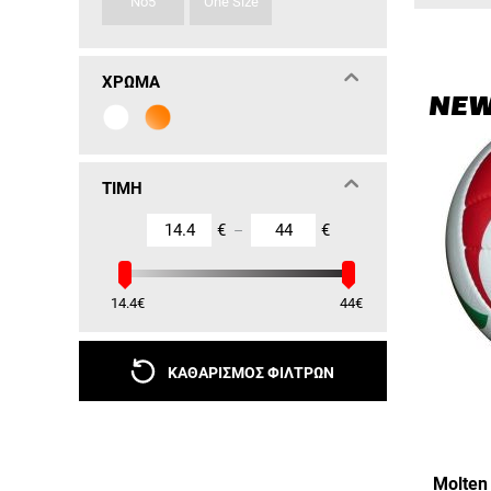
Νο5
One Size
ΧΡΏΜΑ
NE
ΤΙΜΉ
€
€
–
14.4
€
44
€
ΚΑΘΑΡΙΣΜΌΣ ΦΊΛΤΡΩΝ
Molten 