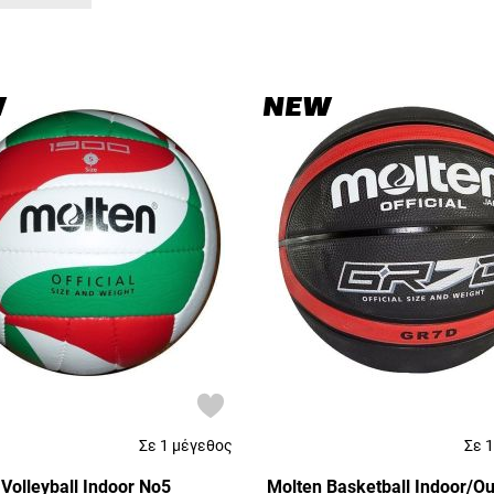
W
NEW
Σε 1 μέγεθος
Σε 
Volleyball Indoor Νο5
Molten Basketball Indoor/O