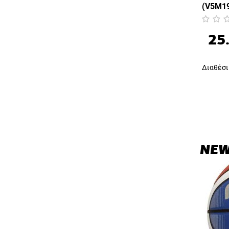
(V5M1
25
Διαθέσι
NE