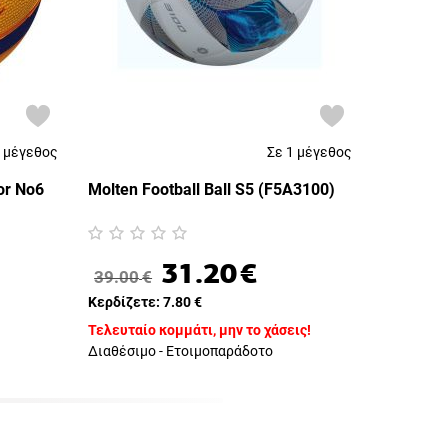
1 μέγεθος
Σε 1 μέγεθος
or No6
Molten Football Ball S5 (F5A3100)
31.20
€
39.00
€
Κερδίζετε:
7.80
€
Τελευταίο κομμάτι, μην το χάσεις!
Διαθέσιμο - Ετοιμοπαράδοτο