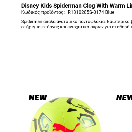
Disney Kids Spiderman Clog With Warm L
Κωδικός προϊόντος:
R1310285S-0174 Blue
Spiderman απαλά ανατομικά παντοφλάκια. Εσωτερικό β
στήριγμα φτέρνας και ενισχυτικό άκρων για σταθερή κα
NEW
NE