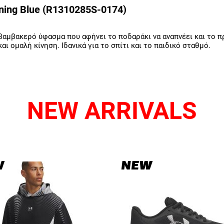
ining Blue (R1310285S-0174)
αμβακερό ύφασμα που αφήνει το ποδαράκι να αναπνέει και το πρ
ι ομαλή κίνηση. Ιδανικά για το σπίτι και το παιδικό σταθμό.
NEW ARRIVALS
W
NEW