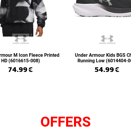
rmour M Icon Fleece Printed
Under Armour Kids BGS C
HD (6016615-008)
Running Low (6014404-0
74.99
€
54.99
€
OFFERS