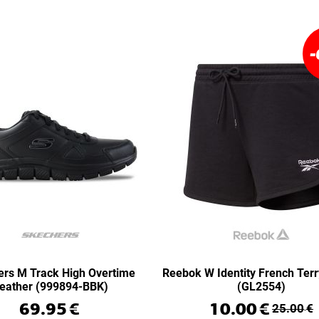
-
rs M Track High Overtime
Reebok W Identity French Terr
eather (999894-BBK)
(GL2554)
69.95
€
10.00
€
25.00
€