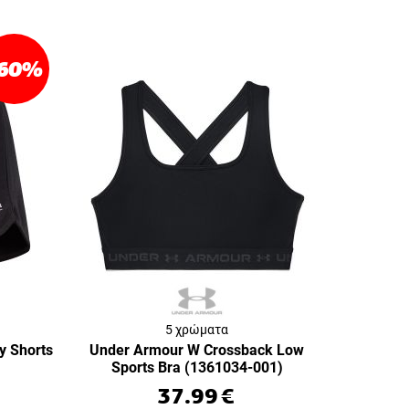
60
%
5 χρώματα
y Shorts
Under Armour W Crossback Low
Sports Bra (1361034-001)
37.99
€