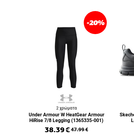
-20
%
2 χρώματα
Under Armour W HeatGear Armour
Skeche
HiRise 7/8 Legging (1365335-001)
L
38.39
€
47.99
€