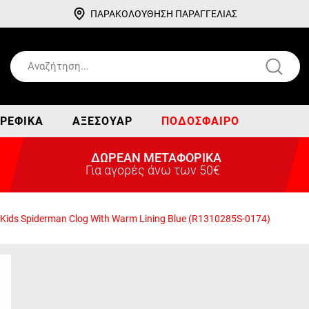
ΠΑΡΑΚΟΛΟΥΘΗΣΗ ΠΑΡΑΓΓΕΛΙΑΣ
ΡΕΦΙΚΆ
ΑΞΕΣΟΥΆΡ
ΠΟΔΌΣΦΑΙΡΟ
ΔΩΡΕΑΝ ΜΕΤΑΦΟΡΙΚΑ
Για αγορές άνω των 50€
 Kids Spiderman Clog With Warm Lining Blue (R1310285S-0174)