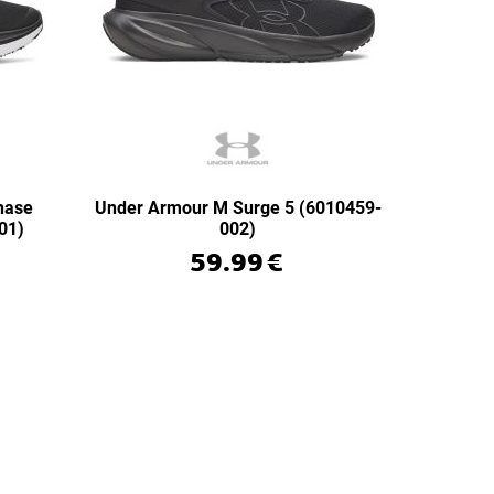
hase
Under Armour M Surge 5 (6010459-
01)
002)
59.99
€