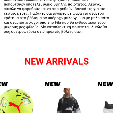
παπουτσιών αποτελεί υλικό υψηλής ποιότητας. Αέρινα,
εύκολα να φορεθούν και να αφαιρεθούν ιδανικά τις για πιο
ζεστές μέρες. Παιδικές σαγιονάρες με φάσα για σταθερό
κράτημα στο βάδισμα σε υπέροχο μπλε χρώμα με μπλε πάτο
και σταμπωτό λογότυπο τησ Fila που θα ενθουσιάσει τoυς
μικρούς μας φίλούς. Με καταπληκτική ποιότητα υλικών θα
σας συντροφεύσει στις πρωινές βόλτες σας.
NEW ARRIVALS
EW
NEW
NEW