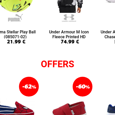
ma Stellar Play Ball
Under Armour M Icon
Under 
(085071-02)
Fleece Printed HD
Chas
21.99
€
74.99
€
(6016615-008)
(6
OFFERS
-62
-60
%
%