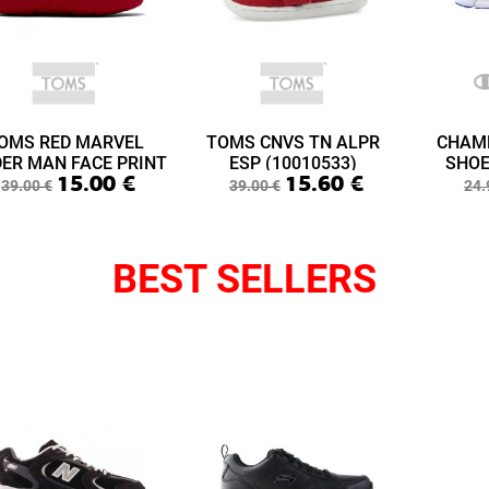
OMS RED MARVEL
TOMS CNVS TN ALPR
CHAM
DER MAN FACE PRINT
ESP (10010533)
SHOE
15.00
€
15.60
€
ABY LIME LAYETTE
(S3
39.00
€
39.00
€
24.
(10015433)
BEST SELLERS