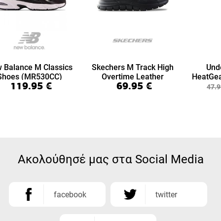
 Balance M Classics
Skechers M Track High
Und
Shoes (MR530CC)
Overtime Leather
HeatGea
119.95
€
69.95
€
(999894-BBK)
7/8 Le
47.9
Ακολούθησέ μας στα Social Media
facebook
twitter