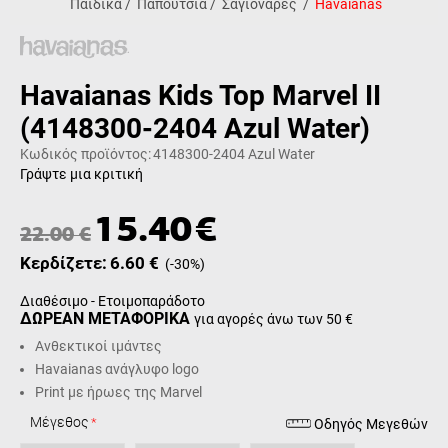
Παιδικά
/
Παπούτσια
/
Σαγιονάρες
/
Havaianas
Havaianas Kids Top Marvel II
(4148300-2404 Azul Water)
Κωδικός προϊόντος:
4148300-2404 Azul Water
Γράψτε μια κριτική
15.40
€
22.00
€
Κερδίζετε:
6.60
€
(
-30
%)
Διαθέσιμο - Ετοιμοπαράδοτο
ΔΩΡΕΑΝ ΜΕΤΑΦΟΡΙΚΑ
για αγορές άνω των 50 €
Ανθεκτικοί ιμάντες
Havaianas ανάγλυφο logo
Print με ήρωες της Marvel
Μέγεθος
Οδηγός Μεγεθών