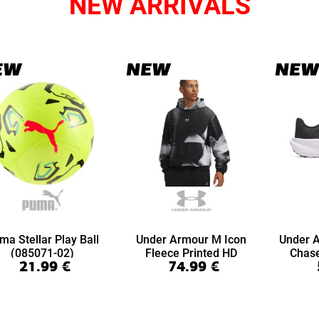
NEW ARRIVALS
EW
NEW
NEW
ma Stellar Play Ball
Under Armour M Icon
Under 
(085071-02)
Fleece Printed HD
Chas
21.99
€
74.99
€
(6016615-008)
(6