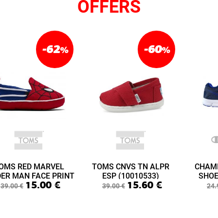
OFFERS
-62
-60
%
%
OMS RED MARVEL
TOMS CNVS TN ALPR
CHAM
DER MAN FACE PRINT
ESP (10010533)
SHOE
15.00
€
15.60
€
ABY LIME LAYETTE
(S3
39.00
€
39.00
€
24.
(10015433)