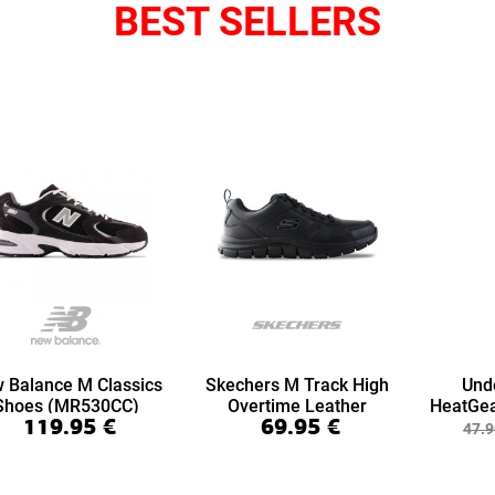
BEST SELLERS
 Balance M Classics
Skechers M Track High
Und
Shoes (MR530CC)
Overtime Leather
HeatGea
119.95
€
69.95
€
(999894-BBK)
7/8 Le
47.9