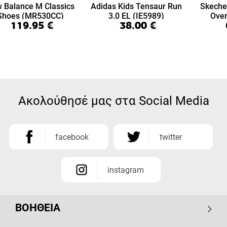
 Balance M Classics
Adidas Kids Tensaur Run
Skeche
Shoes (MR530CC)
3.0 EL (IE5989)
Over
119.95
€
38.00
€
(9
Ακολούθησέ μας στα Social Media
facebook
twitter
instagram
ΒΟΗΘΕΙΑ