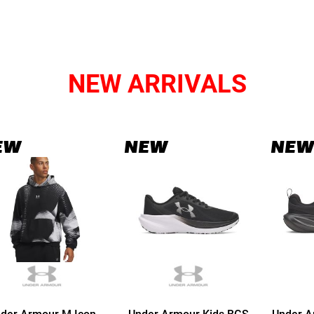
NEW ARRIVALS
EW
NEW
NEW