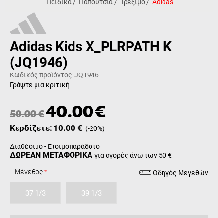
Παιδικά
/
Παπούτσια
/
Τρέξιμο
/
Adidas
Adidas Kids X_PLRPATH K
(JQ1946)
Κωδικός προϊόντος:
JQ1946
Γράψτε μια κριτική
40.00
€
50.00
€
Κερδίζετε:
10.00
€
(
-20
%)
Διαθέσιμο - Ετοιμοπαράδοτο
ΔΩΡΕΑΝ ΜΕΤΑΦΟΡΙΚΑ
για αγορές άνω των 50 €
Μέγεθος
Οδηγός Μεγεθών
37 1/3
39 1/3