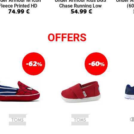
der Armour M Icon
Under Armour Kids BGS
Under A
Fleece Printed HD
Chase Running Low
(6
74.99
€
54.99
€
(6016615-008)
(6014404-001)
OFFERS
-62
-60
%
%