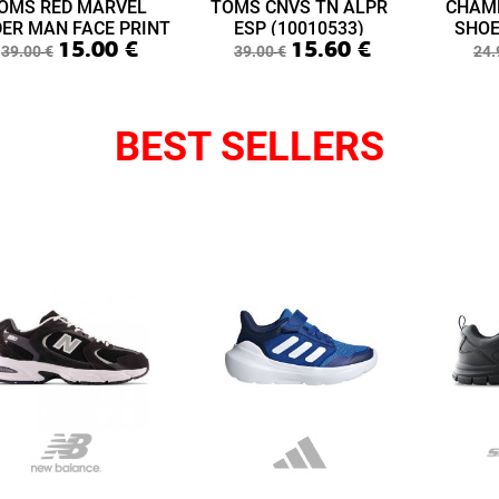
OMS RED MARVEL
TOMS CNVS TN ALPR
CHAM
DER MAN FACE PRINT
ESP (10010533)
SHOE
15.00
€
15.60
€
ABY LIME LAYETTE
(S3
39.00
€
39.00
€
24.
(10015433)
BEST SELLERS