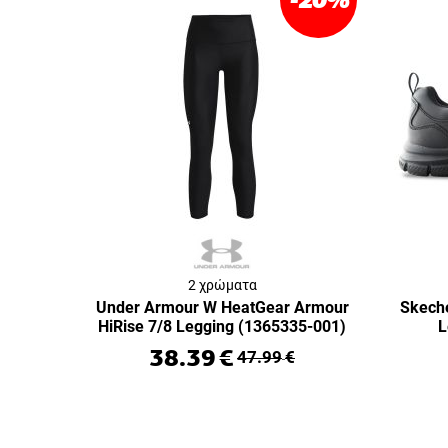
2 χρώματα
Under Armour W HeatGear Armour
Skeche
HiRise 7/8 Legging (1365335-001)
L
38.39
€
47.99
€