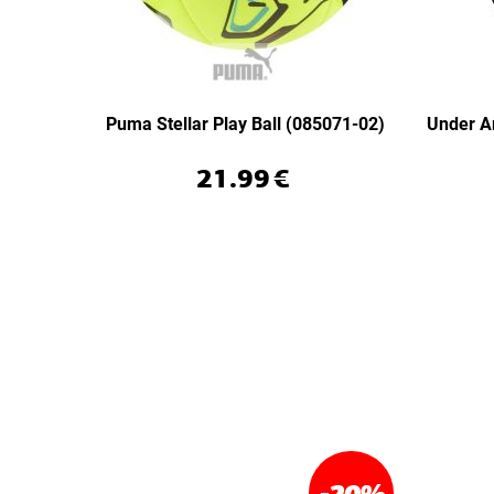
Puma Stellar Play Ball (085071-02)
Under A
21.99
€
-20
%