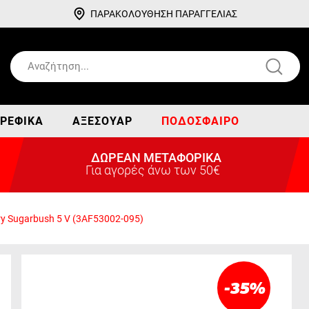
ΠΑΡΑΚΟΛΟΥΘΗΣΗ ΠΑΡΑΓΓΕΛΙΑΣ
ΡΕΦΙΚΆ
ΑΞΕΣΟΥΆΡ
ΠΟΔΌΣΦΑΙΡΟ
ΔΩΡΕΑΝ ΜΕΤΑΦΟΡΙΚΑ
Για αγορές άνω των 50€
ry Sugarbush 5 V (3AF53002-095)
-35
%