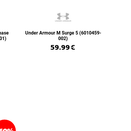
hase
Under Armour M Surge 5 (6010459-
01)
002)
59.99
€
60
%