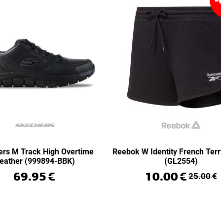
rs M Track High Overtime
Reebok W Identity French Terr
eather (999894-BBK)
(GL2554)
69.95
€
10.00
€
25.00
€