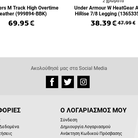
2 χρώματα
rs M Track High Overtime
Under Armour W HeatGear 
eather (999894-BBK)
HiRise 7/8 Legging (136533
69.95
€
38.39
€
47.99
€
Ακολούθησέ μας στα Social Media
ΟΡΙΕΣ
Ο ΛΟΓΑΡΙΑΣΜΟΣ ΜΟΥ
ς
Σύνδεση
Δεδομένα
Δημιουργία Λογαριασμού
τήσεις
Ανάκτηση Κωδικού Πρόσβασης