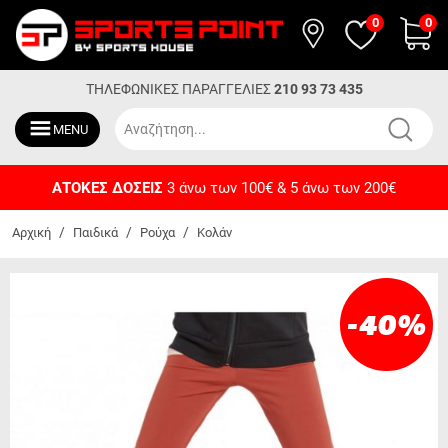
0
0
ΤΗΛΕΦΩΝΙΚΕΣ ΠΑΡΑΓΓΕΛΙΕΣ
210 93 73 435
MENU
ΑΤΟΚΕΣ ΔΟΣΕΙΣ
3 άνω των 100€ & 5 άνω των 200€
/
/
/
Αρχική
Παιδικά
Ρούχα
Κολάν
-40
%