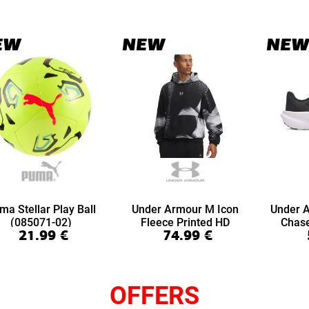
EW
NEW
NEW
ma Stellar Play Ball
Under Armour M Icon
Under 
(085071-02)
Fleece Printed HD
Chas
21.99
€
74.99
€
(6016615-008)
(6
OFFERS