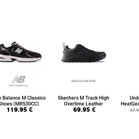
 Balance M Classics
Skechers M Track High
Und
Shoes (MR530CC)
Overtime Leather
HeatGea
119.95
€
69.95
€
(999894-BBK)
7/8 Le
47.9