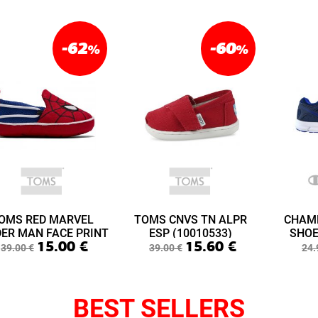
-62
-60
%
%
OMS RED MARVEL
TOMS CNVS TN ALPR
CHAM
DER MAN FACE PRINT
ESP (10010533)
SHOE
15.00
€
15.60
€
ABY LIME LAYETTE
(S3
39.00
€
39.00
€
24.
(10015433)
BEST SELLERS