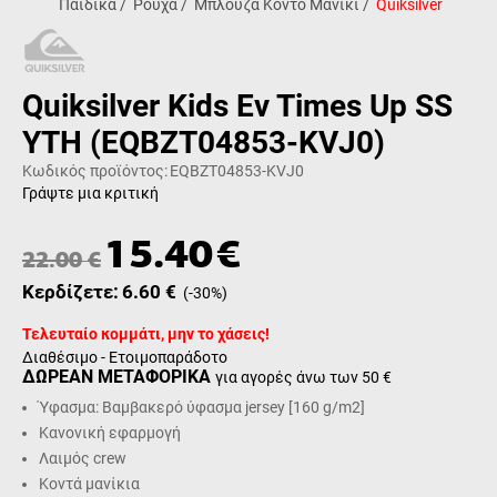
Παιδικά
/
Ρούχα
/
Μπλούζα Κοντό Μανίκι
/
Quiksilver
Quiksilver Kids Ev Times Up SS
YTH (EQBZT04853-KVJ0)
Κωδικός προϊόντος:
EQBZT04853-KVJ0
Γράψτε μια κριτική
15.40
€
22.00
€
Κερδίζετε:
6.60
€
(
-30
%)
Τελευταίο κομμάτι, μην το χάσεις!
Διαθέσιμο - Ετοιμοπαράδοτο
ΔΩΡΕΑΝ ΜΕΤΑΦΟΡΙΚΑ
για αγορές άνω των 50 €
Ύφασμα: Βαμβακερό ύφασμα jersey [160 g/m2]
Κανονική εφαρμογή
Λαιμός crew
Κοντά μανίκια