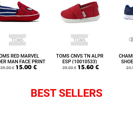
OMS RED MARVEL
TOMS CNVS TN ALPR
CHAM
DER MAN FACE PRINT
ESP (10010533)
SHOE
15.00
€
15.60
€
ABY LIME LAYETTE
(S3
39.00
€
39.00
€
24.
(10015433)
BEST SELLERS