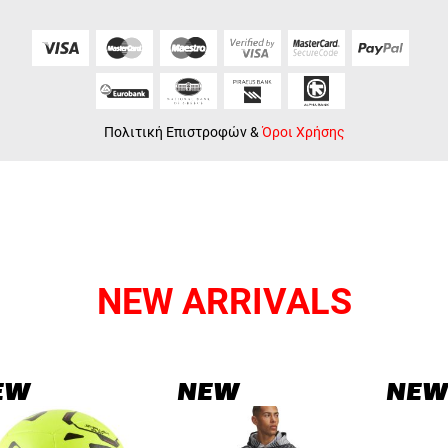
Πολιτική Επιστροφών
&
Όροι Χρήσης
NEW ARRIVALS
EW
NEW
NEW