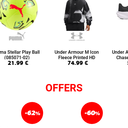
ma Stellar Play Ball
Under Armour M Icon
Under 
(085071-02)
Fleece Printed HD
Chas
21.99
€
74.99
€
(6016615-008)
(6
OFFERS
-62
-60
%
%