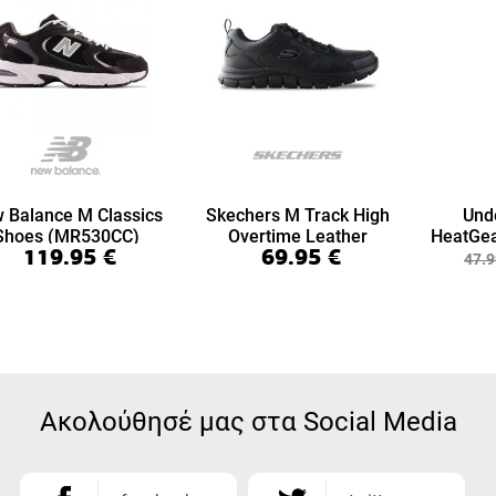
 Balance M Classics
Skechers M Track High
Und
Shoes (MR530CC)
Overtime Leather
HeatGea
119.95
€
69.95
€
(999894-BBK)
7/8 Le
47.9
Ακολούθησέ μας στα Social Media