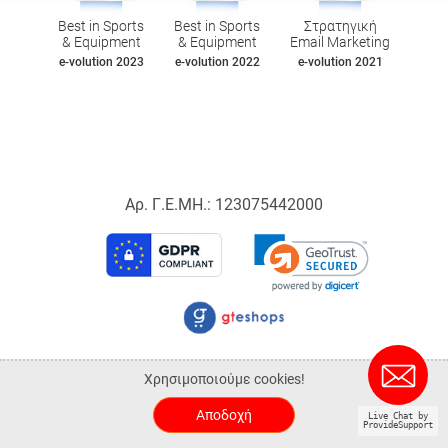
Best in Sports
Best in Sports
Στρατηγική
& Equipment
& Equipment
Email Marketing
e-volution 2023
e-volution 2022
e-volution 2021
Αρ. Γ.Ε.ΜΗ.: 123075442000
© 2026 Sportspoint.gr.
Χρησιμοποιούμε cookies!
ALL-IN-ONE eCommerce Business Development by Plushost.gr
Αποδοχή
Live Chat by
ProvideSupport