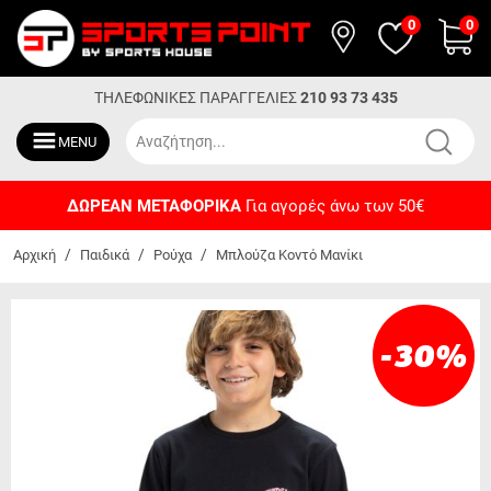
0
0
ΤΗΛΕΦΩΝΙΚΕΣ ΠΑΡΑΓΓΕΛΙΕΣ
210 93 73 435
MENU
ΔΩΡΕΑΝ ΜΕΤΑΦΟΡΙΚΑ
Για αγορές άνω των 50€
/
/
/
Αρχική
Παιδικά
Ρούχα
Μπλούζα Κοντό Μανίκι
-30
%