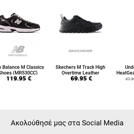
 Balance M Classics
Skechers M Track High
Und
Shoes (MR530CC)
Overtime Leather
HeatGea
119.95
€
69.95
€
(999894-BBK)
7/8 Le
47.9
Ακολούθησέ μας στα Social Media