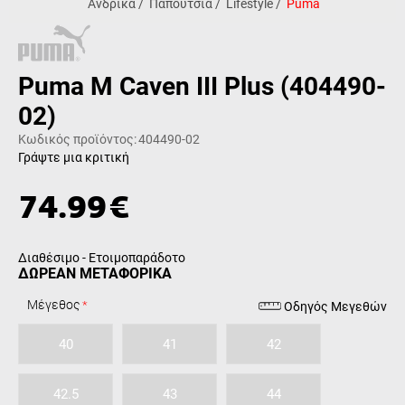
Ανδρικά
/
Παπούτσια
/
Lifestyle
/
Puma
Puma M Caven III Plus (404490-
02)
Κωδικός προϊόντος:
404490-02
Γράψτε μια κριτική
74.99
€
Διαθέσιμο - Ετοιμοπαράδοτο
ΔΩΡΕΑΝ ΜΕΤΑΦΟΡΙΚΑ
Μέγεθος
Οδηγός Μεγεθών
40
41
42
42.5
43
44