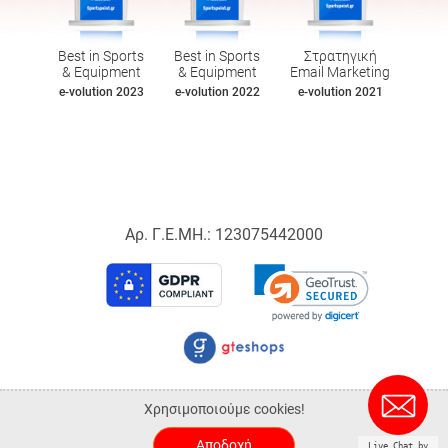
Best in Sports
Best in Sports
Στρατηγική
& Equipment
& Equipment
Email Marketing
e-volution 2023
e-volution 2022
e-volution 2021
Αρ. Γ.Ε.ΜΗ.: 123075442000
© 2026 Sportspoint.gr.
Χρησιμοποιούμε cookies!
ALL-IN-ONE eCommerce Business Development by Plushost.gr
Αποδοχή
Live Chat by