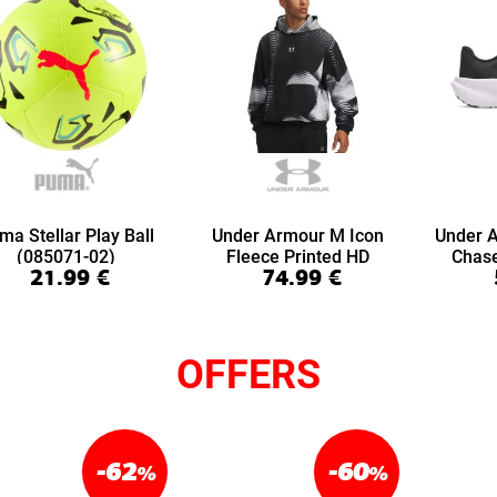
ma Stellar Play Ball
Under Armour M Icon
Under 
(085071-02)
Fleece Printed HD
Chas
21.99
€
74.99
€
(6016615-008)
(6
OFFERS
-62
-60
%
%