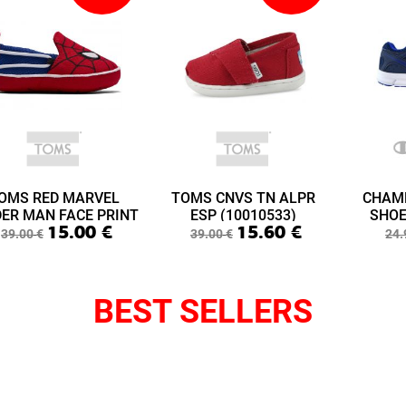
OMS RED MARVEL
TOMS CNVS TN ALPR
CHAM
DER MAN FACE PRINT
ESP (10010533)
SHOE
15.00
€
15.60
€
ABY LIME LAYETTE
(S3
39.00
€
39.00
€
24.
(10015433)
BEST SELLERS