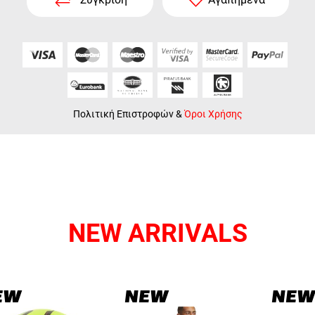
Πολιτική Επιστροφών
&
Όροι Χρήσης
NEW ARRIVALS
EW
NEW
NEW