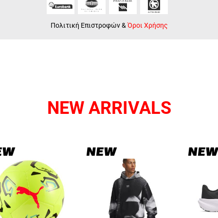
Πολιτική Επιστροφών
&
Όροι Χρήσης
NEW ARRIVALS
EW
NEW
NEW