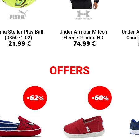
ma Stellar Play Ball
Under Armour M Icon
Under 
(085071-02)
Fleece Printed HD
Chas
21.99
€
74.99
€
(6016615-008)
(6
OFFERS
-62
-60
%
%