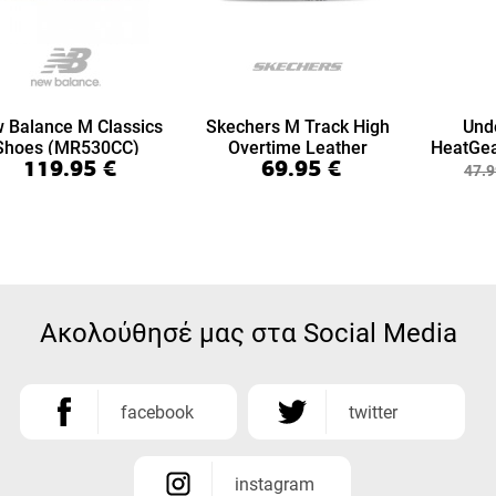
 Balance M Classics
Skechers M Track High
Und
Shoes (MR530CC)
Overtime Leather
HeatGea
119.95
€
69.95
€
(999894-BBK)
7/8 Le
47.9
Ακολούθησέ μας στα Social Media
facebook
twitter
instagram