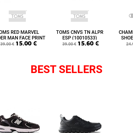
OMS RED MARVEL
TOMS CNVS TN ALPR
CHAM
DER MAN FACE PRINT
ESP (10010533)
SHOE
15.00
€
15.60
€
ABY LIME LAYETTE
(S3
39.00
€
39.00
€
24.
(10015433)
BEST SELLERS