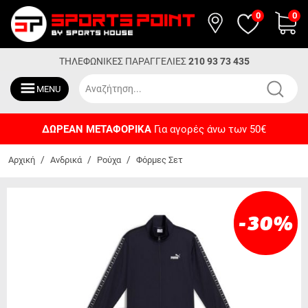
0
0
ΤΗΛΕΦΩΝΙΚΕΣ ΠΑΡΑΓΓΕΛΙΕΣ
210 93 73 435
MENU
ΔΩΡΕΑΝ ΜΕΤΑΦΟΡΙΚΑ
Για αγορές άνω των 50€
/
/
/
Αρχική
Ανδρικά
Ρούχα
Φόρμες Σετ
-30
%