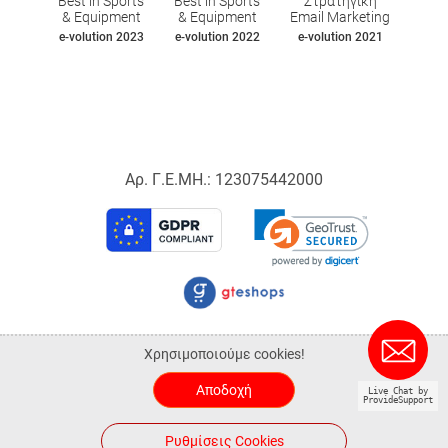
Best in Sports
Best in Sports
Στρατηγική
& Equipment
& Equipment
Email Marketing
e-volution 2023
e-volution 2022
e-volution 2021
Αρ. Γ.Ε.ΜΗ.: 123075442000
© 2026 Sportspoint.gr.
Χρησιμοποιούμε cookies!
ALL-IN-ONE eCommerce Business Development by Plushost.gr
Αποδοχή
Live Chat by
ProvideSupport
0
0
Ρυθμίσεις Cookies