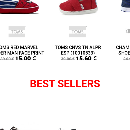
OMS RED MARVEL
TOMS CNVS TN ALPR
CHAM
DER MAN FACE PRINT
ESP (10010533)
SHOE
15.00
€
15.60
€
ABY LIME LAYETTE
(S3
39.00
€
39.00
€
24.
(10015433)
BEST SELLERS