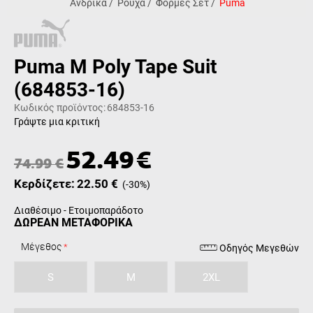
Ανδρικά
/
Ρούχα
/
Φόρμες Σετ
/
Puma
Puma M Poly Tape Suit
(684853-16)
Κωδικός προϊόντος:
684853-16
Γράψτε μια κριτική
52.49
€
74.99
€
Κερδίζετε:
22.50
€
(
-30
%)
Διαθέσιμο - Ετοιμοπαράδοτο
ΔΩΡΕΑΝ ΜΕΤΑΦΟΡΙΚΑ
Μέγεθος
Οδηγός Μεγεθών
S
M
2XL