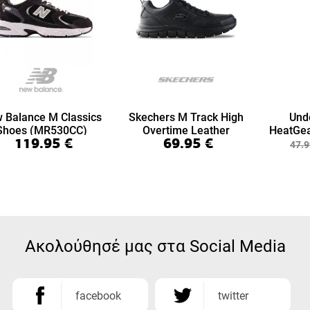
 Balance M Classics
Skechers M Track High
Und
Shoes (MR530CC)
Overtime Leather
HeatGea
119.95
€
69.95
€
(999894-BBK)
7/8 Le
47.9
Ακολούθησέ μας στα Social Media
facebook
twitter