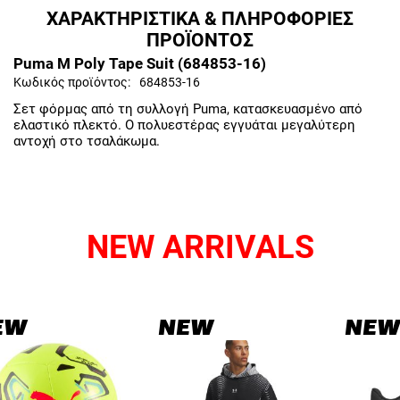
ΧΑΡΑΚΤΗΡΙΣΤΙΚΑ & ΠΛΗΡΟΦΟΡΙΕΣ
ΠΡΟΪΟΝΤΟΣ
Puma M Poly Tape Suit (684853-16)
Κωδικός προϊόντος:
684853-16
Σετ φόρμας από τη συλλογή Puma, κατασκευασμένο από
ελαστικό πλεκτό. Ο πολυεστέρας εγγυάται μεγαλύτερη
αντοχή στο τσαλάκωμα.
NEW ARRIVALS
EW
NEW
NEW