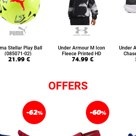
ma Stellar Play Ball
Under Armour M Icon
Under 
(085071-02)
Fleece Printed HD
Chas
21.99
€
74.99
€
(6016615-008)
(6
OFFERS
-62
-60
%
%