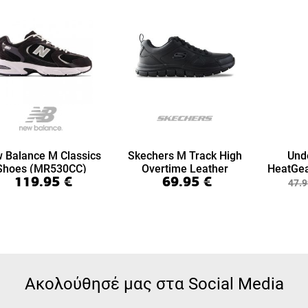
 Balance M Classics
Skechers M Track High
Und
Shoes (MR530CC)
Overtime Leather
HeatGea
119.95
€
69.95
€
(999894-BBK)
7/8 Le
47.9
Ακολούθησέ μας στα Social Media