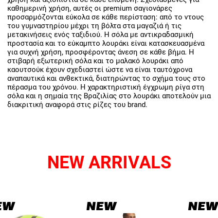
καθημερινή χρήση, αυτές οι premium σαγιονάρες
προσαρμόζονται εύκολα σε κάθε περίσταση: από το ντους
του γυμναστηρίου μέχρι τη βόλτα στα μαγαζιά ή τις
μετακινήσεις ενός ταξιδιού. Η σόλα με αντικραδασμική
προστασία και το εύκαμπτο λουράκι είναι κατασκευασμένα
για συχνή χρήση, προσφέροντας άνεση σε κάθε βήμα. Η
στιβαρή εξωτερική σόλα και το μαλακό λουράκι από
καουτσούκ έχουν σχεδιαστεί ώστε να είναι ταυτόχρονα
αναπαυτικά και ανθεκτικά, διατηρώντας το σχήμα τους στο
πέρασμα του χρόνου. Η χαρακτηριστική έγχρωμη ρίγα στη
σόλα και η σημαία της Βραζιλίας στο λουράκι αποτελούν μια
διακριτική αναφορά στις ρίζες του brand.
NEW ARRIVALS
EW
NEW
NEW