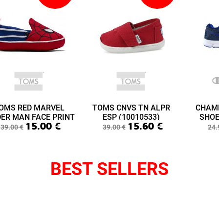
OMS RED MARVEL
TOMS CNVS TN ALPR
CHAM
DER MAN FACE PRINT
ESP (10010533)
SHOE
15.00
€
15.60
€
ABY LIME LAYETTE
(S3
39.00
€
39.00
€
24.
(10015433)
BEST SELLERS