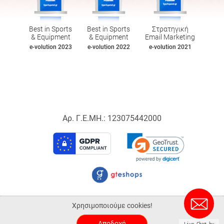
Best in Sports
Best in Sports
Στρατηγική
& Equipment
& Equipment
Email Marketing
e-volution 2023
e-volution 2022
e-volution 2021
Αρ. Γ.Ε.ΜΗ.: 123075442000
© 2026 Sportspoint.gr.
Χρησιμοποιούμε cookies!
ALL-IN-ONE eCommerce Business Development by Plushost.gr
Αποδοχή