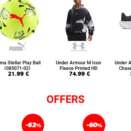
ma Stellar Play Ball
Under Armour M Icon
Under 
(085071-02)
Fleece Printed HD
Chas
21.99
€
74.99
€
(6016615-008)
(6
OFFERS
-62
-60
%
%