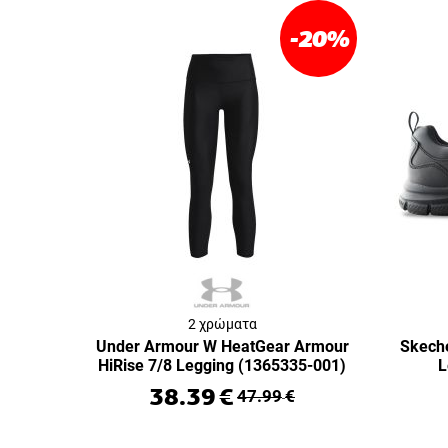
-20
%
2 χρώματα
Under Armour W HeatGear Armour
Skeche
HiRise 7/8 Legging (1365335-001)
L
38.39
€
47.99
€