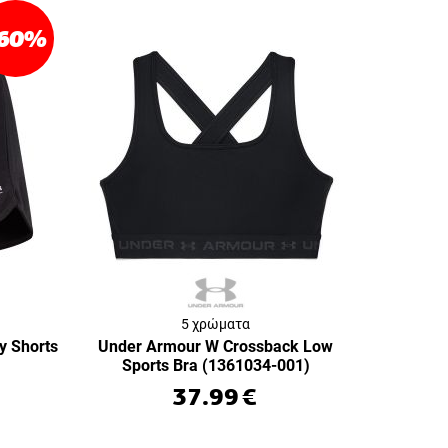
60
%
5 χρώματα
y Shorts
Under Armour W Crossback Low
Sports Bra (1361034-001)
37.99
€