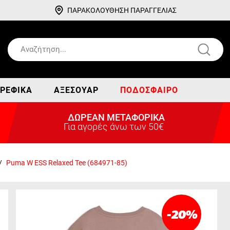
ΠΑΡΑΚΟΛΟΥΘΗΣΗ ΠΑΡΑΓΓΕΛΙΑΣ
ΡΕΦΙΚΆ
ΑΞΕΣΟΥΆΡ
ΠΟΔΌΣΦΑΙΡΟ
ΔΩΡΕΑΝ ΜΕΤΑΦΟΡΙΚΑ
Για αγορές άνω των 50€
/
Puma W ESS Relaxed Tee (684971-85)
-20
%