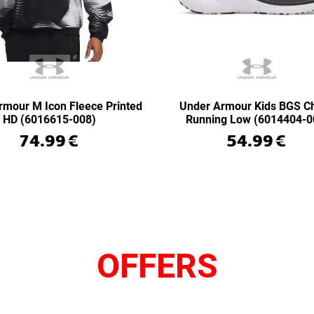
rmour M Icon Fleece Printed
Under Armour Kids BGS C
HD (6016615-008)
Running Low (6014404-0
74.99
€
54.99
€
OFFERS