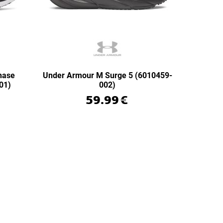
hase
Under Armour M Surge 5 (6010459-
01)
002)
59.99
€