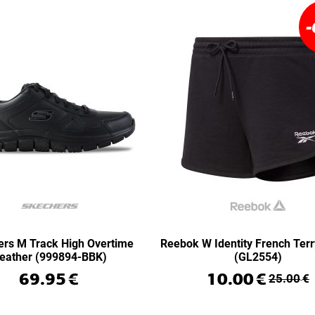
-
rs M Track High Overtime
Reebok W Identity French Terr
eather (999894-BBK)
(GL2554)
69.95
€
10.00
€
25.00
€