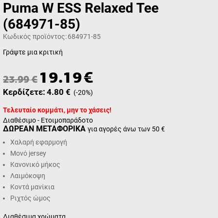
Puma W ESS Relaxed Tee
(684971-85)
Κωδικός προϊόντος:
684971-85
Γράψτε μια κριτική
19.19
€
23.99
€
Κερδίζετε:
4.80
€
(
-20
%)
Τελευταίο κομμάτι, μην το χάσεις!
Διαθέσιμο - Ετοιμοπαράδοτο
ΔΩΡΕΑΝ ΜΕΤΑΦΟΡΙΚΑ
για αγορές άνω των 50 €
Χαλαρή εφαρμογή
Μονό jersey
Κανονικό μήκος
Λαιμόκοψη
Κοντά μανίκια
Ριχτός ώμος
Διαθέσιμα χρώματα