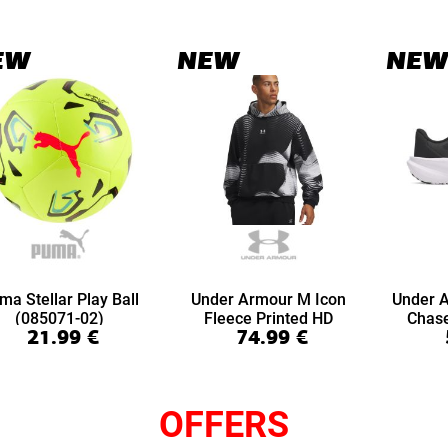
EW
NEW
NEW
ma Stellar Play Ball
Under Armour M Icon
Under 
(085071-02)
Fleece Printed HD
Chas
21.99
€
74.99
€
(6016615-008)
(6
OFFERS