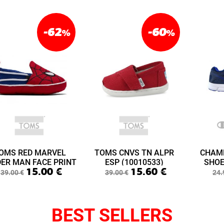
-62
-60
%
%
OMS RED MARVEL
TOMS CNVS TN ALPR
CHAM
DER MAN FACE PRINT
ESP (10010533)
SHOE
15.00
€
15.60
€
ABY LIME LAYETTE
(S3
39.00
€
39.00
€
24.
(10015433)
BEST SELLERS