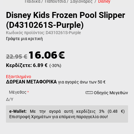
Παιδικά
/
Παπούτσια
/
Σαγιονάρες
/
Disney
Disney Kids Frozen Pool Slipper
(D4310261S-Purple)
Κωδικός προϊόντος:
D4310261S-Purple
Γράψτε μια κριτική
16.06
€
22.95
€
Κερδίζετε:
6.89
€
(
-30
%)
Εξαντλημένο
ΔΩΡΕΑΝ ΜΕΤΑΦΟΡΙΚΑ
για αγορές άνω των 50 €
Μέγεθος
Οδηγός Μεγεθών
Δ/Υ
e-Wallet:
Με την αγορά αυτή κερδίζεις 3% (
0.48 €
)
Επιστροφή Χρημάτων για επόμενη παραγγελία σου!