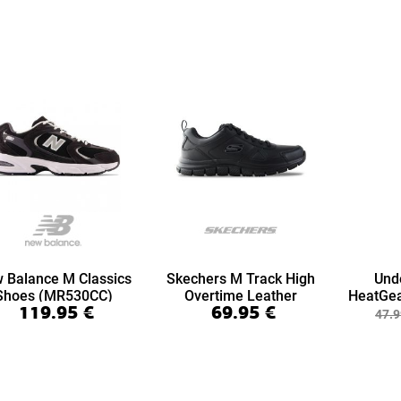
 Balance M Classics
Skechers M Track High
Und
Shoes (MR530CC)
Overtime Leather
HeatGea
119.95
€
69.95
€
(999894-BBK)
7/8 Le
47.9