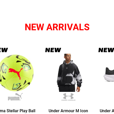
NEW ARRIVALS
EW
NEW
NEW
ma Stellar Play Ball
Under Armour M Icon
Under 