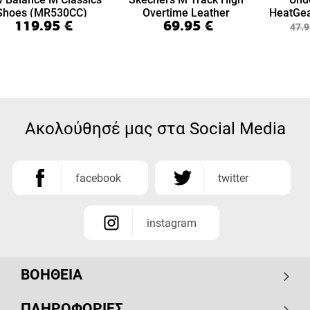
Shoes (MR530CC)
Overtime Leather
HeatGea
119.95
€
69.95
€
(999894-BBK)
7/8 Le
47.9
Ακολούθησέ μας στα Social Media
facebook
twitter
instagram
ΒΟΗΘΕΙΑ
ΠΛΗΡΟΦΟΡΙΕΣ