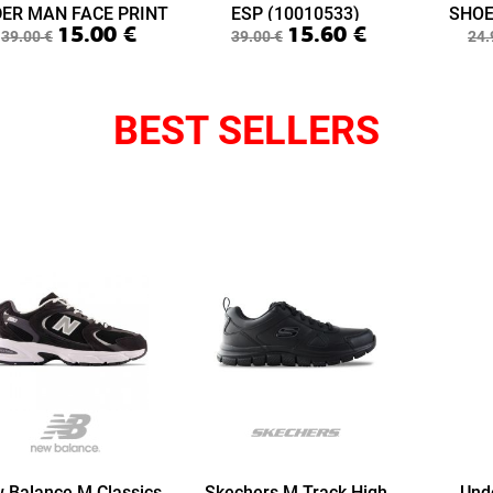
DER MAN FACE PRINT
ESP (10010533)
SHOE
15.00
€
15.60
€
ABY LIME LAYETTE
(S3
39.00
€
39.00
€
24.
(10015433)
BEST SELLERS
 Balance M Classics
Skechers M Track High
Und