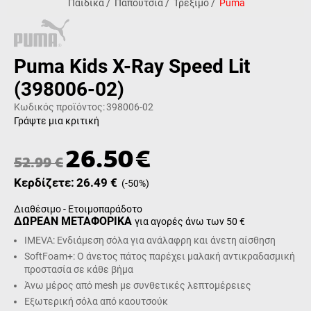
Παιδικά
/
Παπούτσια
/
Τρέξιμο
/
Puma
Puma Kids X-Ray Speed Lit
(398006-02)
Κωδικός προϊόντος:
398006-02
Γράψτε μια κριτική
26.50
€
52.99
€
Κερδίζετε:
26.49
€
(
-50
%)
Διαθέσιμο - Ετοιμοπαράδοτο
ΔΩΡΕΑΝ ΜΕΤΑΦΟΡΙΚΑ
για αγορές άνω των 50 €
IMEVA: Ενδιάμεση σόλα για ανάλαφρη και άνετη αίσθηση
SoftFoam+: Ο άνετος πάτος παρέχει μαλακή αντικραδασμική
προστασία σε κάθε βήμα
Άνω μέρος από mesh με συνθετικές λεπτομέρειες
Εξωτερική σόλα από καουτσούκ