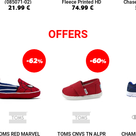
(085071-02)
Fleece Printed HD
Chas
21.99
€
74.99
€
(6016615-008)
(6
OFFERS
-62
-60
%
%
OMS RED MARVEL
TOMS CNVS TN ALPR
CHAM