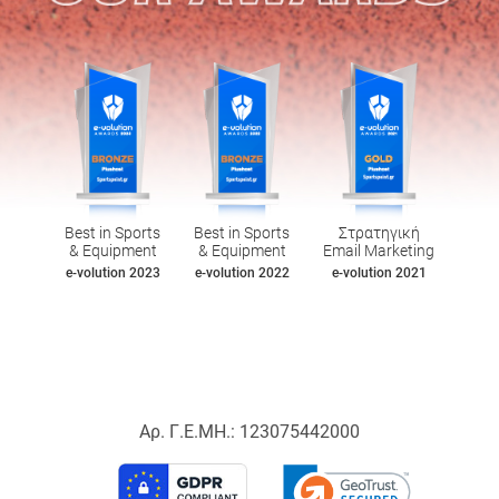
Best in Sports
Best in Sports
Στρατηγική
& Equipment
& Equipment
Email Marketing
e-volution 2023
e-volution 2022
e-volution 2021
Αρ. Γ.Ε.ΜΗ.: 123075442000