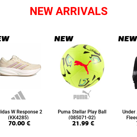
NEW ARRIVALS
EW
NEW
NEW
idas W Response 2
Puma Stellar Play Ball
Under
(KK4285)
(085071-02)
Flee
70.00
€
21.99
€
(6