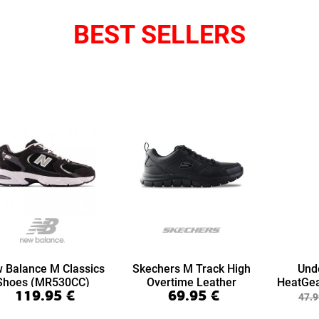
BEST SELLERS
 Balance M Classics
Skechers M Track High
Und
Shoes (MR530CC)
Overtime Leather
HeatGea
119.95
€
69.95
€
(999894-BBK)
7/8 Le
47.9