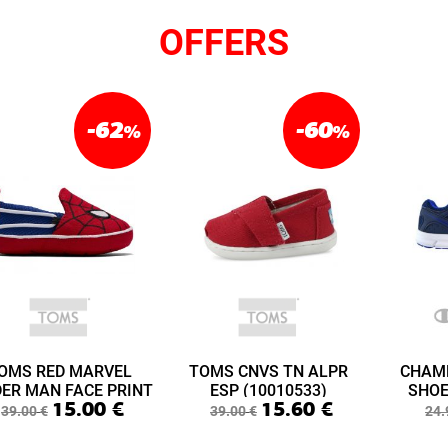
OFFERS
-62
-60
%
%
OMS RED MARVEL
TOMS CNVS TN ALPR
CHAM
DER MAN FACE PRINT
ESP (10010533)
SHOE
15.00
€
15.60
€
ABY LIME LAYETTE
(S3
39.00
€
39.00
€
24.
(10015433)